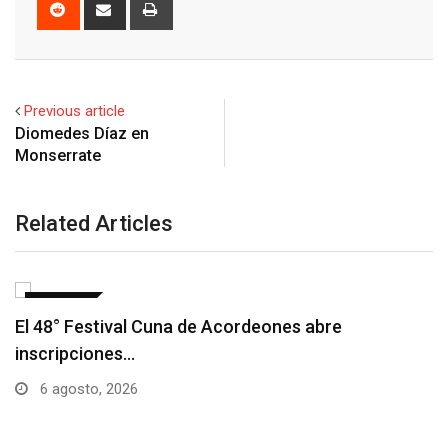
Reddit
Share
Print
via
Email
Previous article
Diomedes Díaz en
Monserrate
Related Articles
NOTICIAS
Barranquilla realizará el concierto ‘Capital de la
Patria…
6 agosto, 2026