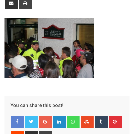
Share
Print
via
Email
You can share this post!
Google+
LinkedIn
Whatsapp
StumbleUpon
Tumblr
Pinter