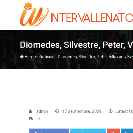
Skip
to
content
Diomedes, Silvestre, Peter, 
-
-
Home
Noticias
Diomedes, Silvestre, Peter, Villazón y 
admin
17 septiembre, 2009
Latest U
0
Google