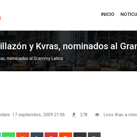
INICIO
NOTICI
Villazón y Kvras, nominados al Gr
Kvras, nominados al Grammy Latino
pdate: 17 septiembre, 2009 21:06
278
Less than a min
+
LinkedIn
Whatsapp
StumbleUpon
Tumblr
Pinterest
Reddit
Share
Print