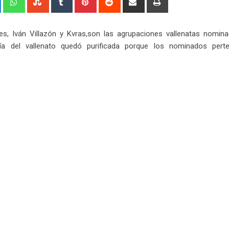
via
Email
es, Iván Villazón y Kvras,son las agrupaciones vallenatas nomina
ía del vallenato quedó purificada porque los nominados pert