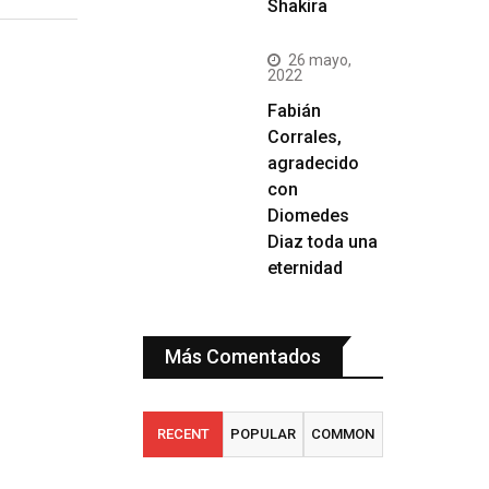
Shakira
26 mayo,
2022
Fabián
Corrales,
agradecido
con
Diomedes
Diaz toda una
eternidad
Más Comentados
RECENT
POPULAR
COMMON