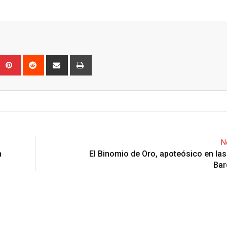
Upon
umblr
Pinterest
Reddit
Share
Print
via
Email
N
n
El Binomio de Oro, apoteósico en las
Bar