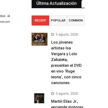
Última Actualización
das al
RECENT
POPULAR
COMMON
enecen
5 agosto, 2026
Los jóvenes
artistas Isa
Vergara y Lolo
Zabaleta,
presentan el DVD
en vivo ‘Ruge
leona’, con cinco
canciones
5 agosto, 2026
Martín Elías Jr.,
enciende motores