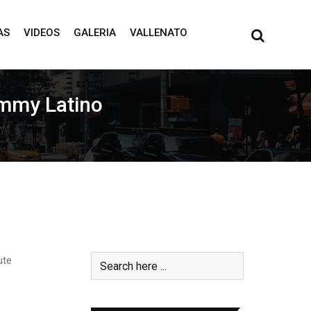
AS
VIDEOS
GALERIA
VALLENATO
ammy Latino
ute