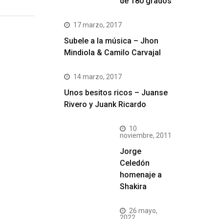
de 180 grados
17 marzo, 2017
Subele a la música – Jhon
Mindiola & Camilo Carvajal
14 marzo, 2017
Unos besitos ricos – Juanse
Rivero y Juank Ricardo
10
noviembre, 2011
Jorge
Celedón
homenaje a
Shakira
26 mayo,
2022