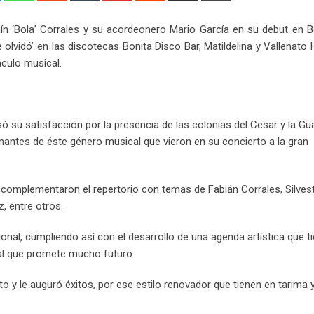
Email
aín ‘Bola’ Corrales y su acordeonero Mario García en su debut en B
olvidó’ en las discotecas Bonita Disco Bar, Matildelina y Vallenato
culo musical.
só su satisfacción por la presencia de las colonias del Cesar y la Gua
amantes de éste género musical que vieron en su concierto a la gran
 complementaron el repertorio con temas de Fabián Corrales, Silves
, entre otros.
onal, cumpliendo así con el desarrollo de una agenda artística que t
al que promete mucho futuro.
o y le auguró éxitos, por ese estilo renovador que tienen en tarima y