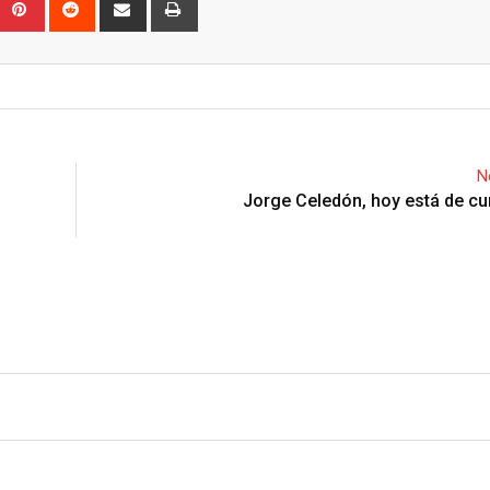
Upon
umblr
Pinterest
Reddit
Share
Print
via
Email
N
Jorge Celedón, hoy está de c