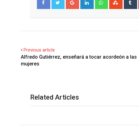
Google+
LinkedIn
Whatsapp
Stumble
T
Facebook
Twitter
Previous article
Alfredo Gutiérrez, enseñará a tocar acordeón a las
mujeres
Related Articles