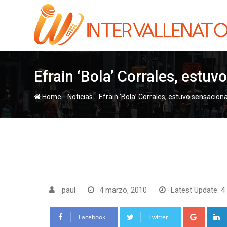
Skip
to
content
Efrain ‘Bola’ Corrales, estu
-
-
Home
Noticias
Efrain ‘Bola’ Corrales, estuvo sensacion
paul
4 marzo, 2010
Latest Update: 4
Google
Facebook
Twitter