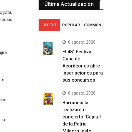
Última Actualización
ogotá,
 House,
RECENT
POPULAR
COMMON
6 agosto, 2026
El 48° Festival
jira,
Cuna de
Acordeones abre
inscripciones para
tre
sus concursos
6 agosto, 2026
iene
Barranquilla
realizará el
concierto ‘Capital
 la
de la Patria
Milagro, este