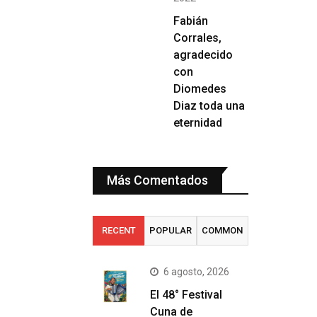
Fabián
Corrales,
agradecido
con
Diomedes
Diaz toda una
eternidad
Más Comentados
RECENT
POPULAR
COMMON
6 agosto, 2026
El 48° Festival
Cuna de