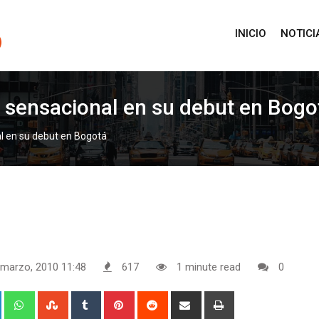
INICIO
NOTICI
vo sensacional en su debut en Bogo
al en su debut en Bogotá
 marzo, 2010 11:48
617
1 minute read
0
+
LinkedIn
Whatsapp
StumbleUpon
Tumblr
Pinterest
Reddit
Share
Print
via