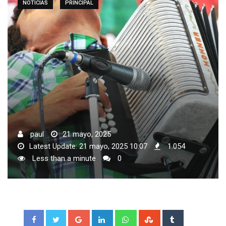
NOTICIAS
PRINCIPAL
paul
21 mayo, 2025
Latest Update: 21 mayo, 2025 10:07
1.054
Less than a minute
0
Google+
LinkedIn
Whatsapp
StumbleUpon
Tumblr