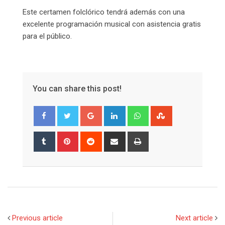
Este certamen folclórico tendrá además con una
excelente programación musical con asistencia gratis
para el público.
You can share this post!
Google+
LinkedIn
Whatsapp
StumbleUpon
Tumblr
Pinterest
Reddit
Share
Print
via
Email
Previous article
Next article