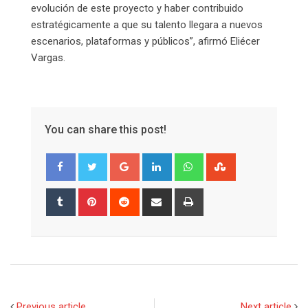
evolución de este proyecto y haber contribuido
estratégicamente a que su talento llegara a nuevos
escenarios, plataformas y públicos”, afirmó Eliécer
Vargas.
You can share this post!
Google+
LinkedIn
Whatsapp
StumbleUpon
Tumblr
Pinterest
Reddit
Share
Print
via
Email
Previous article
Next article