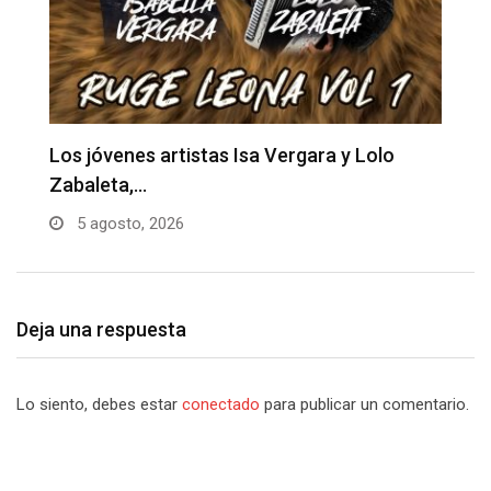
Martín Elías Jr., enciende motores para su
F
nuevo…
p
5 agosto, 2026
Deja una respuesta
Lo siento, debes estar
conectado
para publicar un comentario.