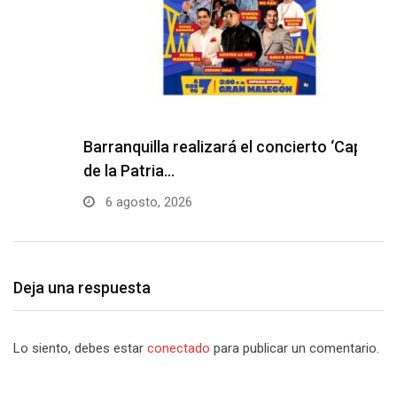
Barranquilla realizará el concierto ‘Capital
H
de la Patria…
l
6 agosto, 2026
Deja una respuesta
Lo siento, debes estar
conectado
para publicar un comentario.