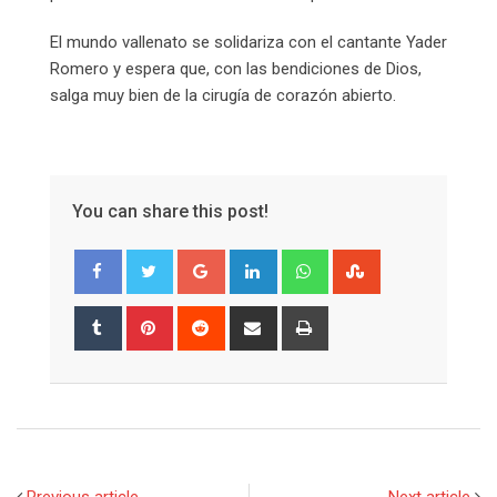
El mundo vallenato se solidariza con el cantante Yader
Romero y espera que, con las bendiciones de Dios,
salga muy bien de la cirugía de corazón abierto.
You can share this post!
Google+
LinkedIn
Whatsapp
StumbleUpon
Tumblr
Pinterest
Reddit
Share
Print
via
Email
Previous article
Next article