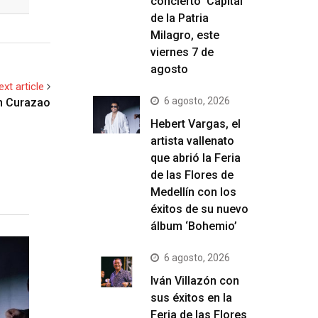
concierto ‘Capital
de la Patria
Milagro, este
viernes 7 de
agosto
ext article
6 agosto, 2026
en Curazao
Hebert Vargas, el
artista vallenato
que abrió la Feria
de las Flores de
Medellín con los
éxitos de su nuevo
álbum ‘Bohemio’
6 agosto, 2026
Iván Villazón con
sus éxitos en la
Feria de las Flores