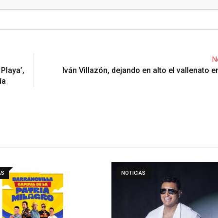
Email
N
Playa’,
Iván Villazón, dejando en alto el vallenato 
ía
AS
NOTICIAS