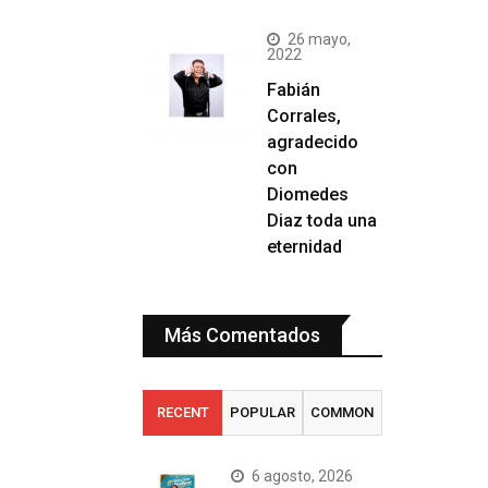
26 mayo,
2022
Fabián
Corrales,
agradecido
con
Diomedes
Diaz toda una
eternidad
Más Comentados
RECENT
POPULAR
COMMON
6 agosto, 2026