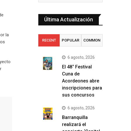
de
Última Actualización
or la
RECENT
POPULAR
COMMON
los
6 agosto, 2026
oyecto
El 48° Festival
r
Cuna de
Acordeones abre
inscripciones para
sus concursos
6 agosto, 2026
Barranquilla
realizará el