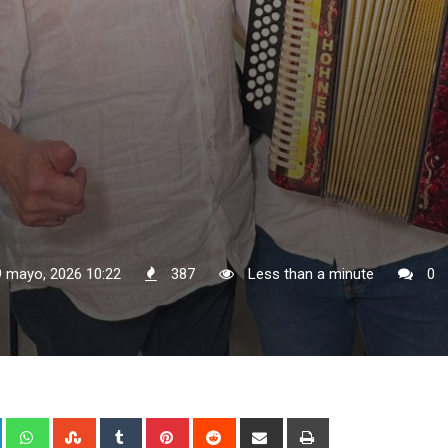
9 mayo, 2026 10:22
387
Less than a minute
0
+
LinkedIn
Whatsapp
StumbleUpon
Tumblr
Pinterest
Reddit
Share
Print