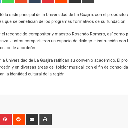
via
Email
tó la sede principal de la Universidad de La Guajira, con el propósito 
ntes que se benefician de los programas formativos de su fundación.
r el reconocido compositor y maestro Rosendo Romero, así como p
peranza. Juntos compartieron un espacio de diálogo e instrucción con 
cnico de acordeón.
 la Universidad de La Guajira ratifican su convenio académico. El pr
deón y en diversas áreas del folclor musical, con el fin de consolida
 la identidad cultural de la región.
Upon
umblr
Pinterest
Reddit
Share
Print
via