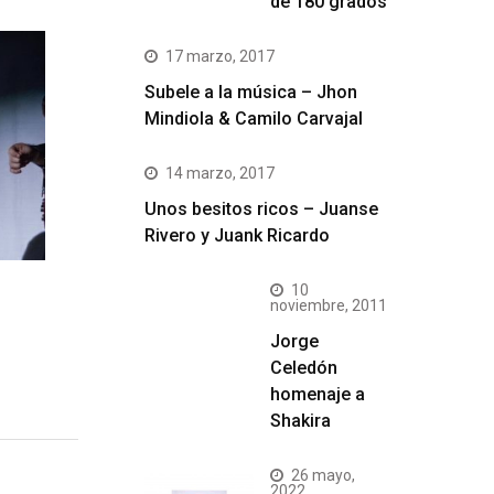
de 180 grados
17 marzo, 2017
Subele a la música – Jhon
Mindiola & Camilo Carvajal
14 marzo, 2017
Unos besitos ricos – Juanse
Rivero y Juank Ricardo
10
noviembre, 2011
Jorge
Celedón
homenaje a
Shakira
26 mayo,
2022