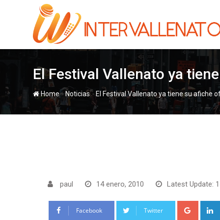
Skip
to
content
El Festival Vallenato ya tiene
-
-
Home
Noticias
El Festival Vallenato ya tiene su afiche of
paul
14 enero, 2010
Latest Update: 1
Google
Facebook
Twitter