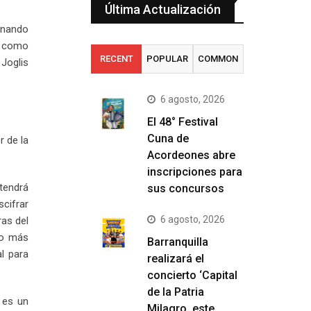
Última Actualización
ernando
a como
RECENT
POPULAR
COMMON
Joglis
6 agosto, 2026
El 48° Festival
Cuna de
r de la
Acordeones abre
inscripciones para
tendrá
sus concursos
scifrar
6 agosto, 2026
ras del
do más
Barranquilla
l para
realizará el
concierto ‘Capital
de la Patria
 es un
Milagro, este