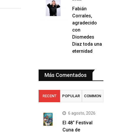
Fabián
Corrales,
agradecido
con
Diomedes
Diaz toda una
eternidad
Más Comentados
RECENT
POPULAR
COMMON
6 agosto, 2026
El 48° Festival
Cuna de