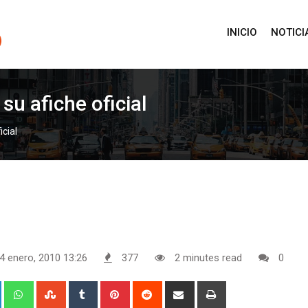
INICIO
NOTICI
 su afiche oficial
icial
4 enero, 2010 13:26
377
2 minutes read
0
+
LinkedIn
Whatsapp
StumbleUpon
Tumblr
Pinterest
Reddit
Share
Print
via