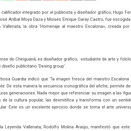
Email
calificador integrado por el publicista y diseñador gráfico, Hugo F
 José Aníbal Moya Daza y Moisés Enrique Garay Castro, fue escogid
 Vallenata, la obra ‘Homenaje al maestro Escalona», creada por 
se de Chiriguaná, es diseñador gráfico, estudiante de arte y folclo
 diseño publicitario ‘Desing group’.
rbosa Guardia indicó que “la imagen fresca del maestro Escalona 
te. De esta manera la secuencia iconográfica del afiche, permite de
uras generaciones. Nada mejor que referenciar su imagen a las figu
de la cultura popular, las desmitifica y transforma con un senti
lar. Este es un excelente ejercicio donde se toma el arte universa
e la Leyenda Vallenata, Rodolfo Molina Araújo, manifestó que este