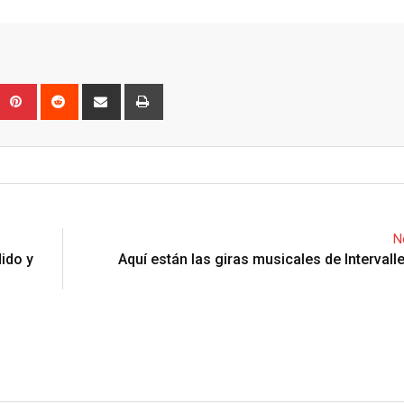
Upon
umblr
Pinterest
Reddit
Share
Print
via
Email
N
dido y
Aquí están las giras musicales de Interval