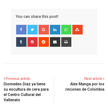
You can share this post!
Google+
LinkedIn
Whatsapp
StumbleUpon
Tumblr
Pinterest
Reddit
Share
Print
via
Email
Previous article
Next article
Diomedes Diaz ya tiene
Alex Manga por los
su escultura de cera para
rincones de Colombia
el Centro Cultural del
Vallenato