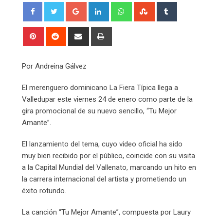
Google+
LinkedIn
Whatsapp
StumbleUpon
Tumblr
Pinterest
Reddit
Share
Print
via
Email
Por Andreina Gálvez
El merenguero dominicano La Fiera Típica llega a
Valledupar este viernes 24 de enero como parte de la
gira promocional de su nuevo sencillo, “Tu Mejor
Amante”.
El lanzamiento del tema, cuyo video oficial ha sido
muy bien recibido por el público, coincide con su visita
a la Capital Mundial del Vallenato, marcando un hito en
la carrera internacional del artista y prometiendo un
éxito rotundo.
La canción “Tu Mejor Amante”, compuesta por Laury