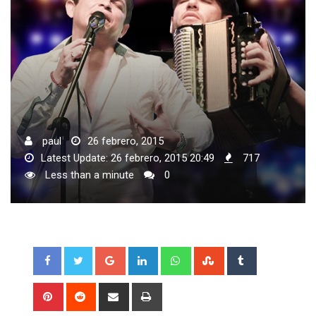
paul
26 febrero, 2015
Latest Update: 26 febrero, 2015 20:49
717
Less than a minute
0
Google+
LinkedIn
Whatsapp
StumbleUpon
Tumblr
Pinterest
Reddit
Share
Print
via