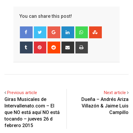
You can share this post!
Google+
LinkedIn
Whatsapp
StumbleUpon
Tumblr
Pinterest
Reddit
Share
Print
via
Email
Previous article
Next article
Giras Musicales de
Dueña – Andrés Ariza
Intervallenato.com – El
Villazón & Jaime Luis
que NO está aquí NO está
Campillo
tocando – jueves 26 d
febrero 2015