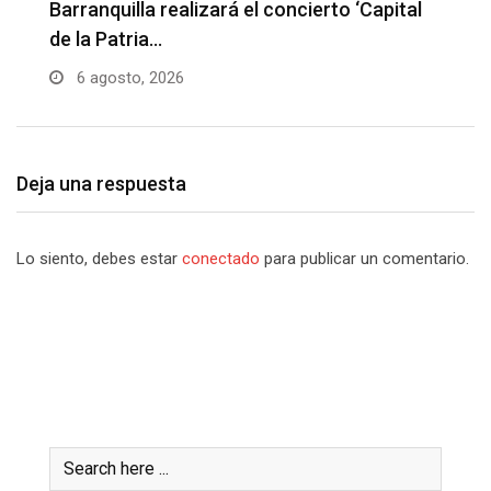
Hebert Vargas, el artista vallenato que abrió
I
la…
6 agosto, 2026
Deja una respuesta
Lo siento, debes estar
conectado
para publicar un comentario.