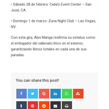
• Sábado 28 de febrero: Celia’s Event Center – San
José, CA.
• Domingo 1 de marzo: Zuna Night Club – Las Vegas,
NV.
Con esta gira, Alex Manga reafirma su estatus como
el embajador del vallenato lírico en el exterior,
garantizando llenos totales en cada una de sus
paradas.
You can share this post!
Google+
LinkedIn
Whatsapp
StumbleUpon
Tumblr
Pinterest
Reddit
Share
Print