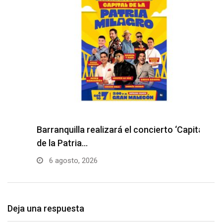
Barranquilla realizará el concierto ‘Capital
H
de la Patria…
l
6 agosto, 2026
Deja una respuesta