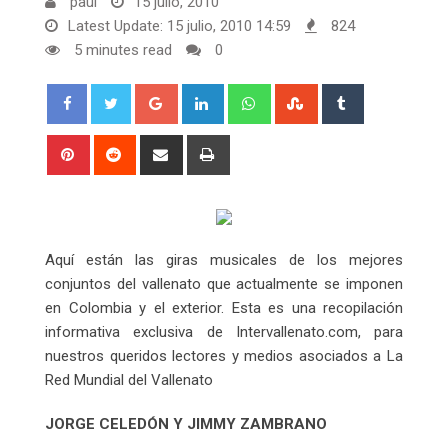
paul
15 julio, 2010
Latest Update: 15 julio, 2010 14:59
824
5 minutes read
0
Google+
LinkedIn
Whatsapp
StumbleUpon
Tumblr
Pinterest
Reddit
Share
Print
via
Email
Aquí están las giras musicales de los mejores
conjuntos del vallenato que actualmente se imponen
en Colombia y el exterior. Esta es una recopilación
informativa exclusiva de Intervallenato.com, para
nuestros queridos lectores y medios asociados a La
Red Mundial del Vallenato
JORGE CELEDÓN Y JIMMY ZAMBRANO