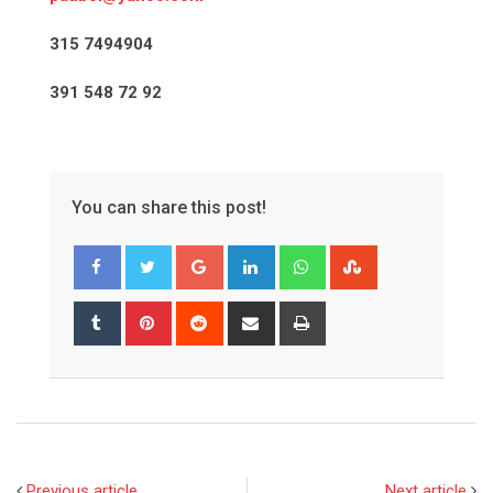
315 7494904
391 548 72 92
You can share this post!
Google+
LinkedIn
Whatsapp
StumbleUpon
Tumblr
Pinterest
Reddit
Share
Print
via
Email
Previous article
Next article