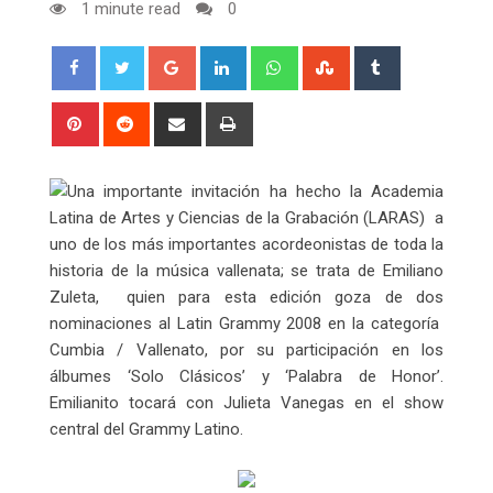
1 minute read
0
Google+
LinkedIn
Whatsapp
StumbleUpon
Tumblr
Pinterest
Reddit
Share
Print
via
Email
Una importante invitación ha hecho la Academia
Latina de Artes y Ciencias de la Grabación (LARAS) a
uno de los más importantes acordeonistas de toda la
historia de la música vallenata; se trata de Emiliano
Zuleta, quien para esta edición goza de dos
nominaciones al Latin Grammy 2008 en la categoría
Cumbia / Vallenato, por su participación en los
álbumes ‘Solo Clásicos’ y ‘Palabra de Honor’.
Emilianito tocará con Julieta Vanegas en el show
central del Grammy Latino.