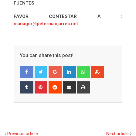
FUENTES
FAVOR CONTESTAR A :
manager@petermanjarres.net
You can share this post!
Google+
LinkedIn
Whatsapp
StumbleUpon
Tumblr
Pinterest
Reddit
Share
Print
via
Email
Previous article
Next article