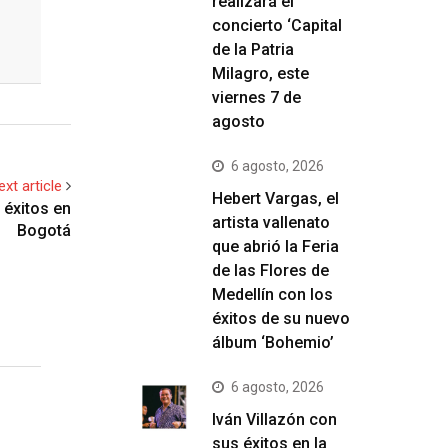
realizará el
concierto ‘Capital
de la Patria
Milagro, este
viernes 7 de
agosto
6 agosto, 2026
ext article
Hebert Vargas, el
 éxitos en
artista vallenato
Bogotá
que abrió la Feria
de las Flores de
Medellín con los
éxitos de su nuevo
álbum ‘Bohemio’
6 agosto, 2026
Iván Villazón con
sus éxitos en la