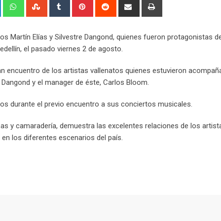
+
LinkedIn
Whatsapp
StumbleUpon
Tumblr
Pinterest
Reddit
Share
Print
via
Email
os Martín Elías y Silvestre Dangond, quienes fueron protagonistas de
dellín, el pasado viernes 2 de agosto.
ran encuentro de los artistas vallenatos quienes estuvieron acompa
 Dangond y el manager de éste, Carlos Bloom.
s durante el previo encuentro a sus conciertos musicales.
risas y camaradería, demuestra las excelentes relaciones de los artis
 en los diferentes escenarios del país.