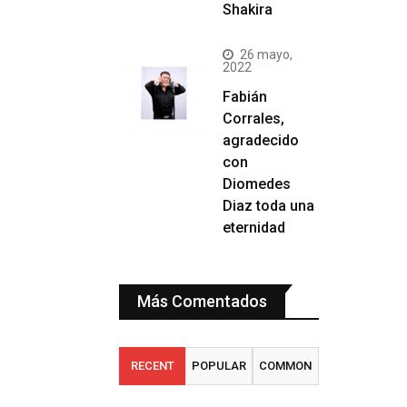
Shakira
26 mayo,
2022
Fabián
Corrales,
agradecido
con
Diomedes
Diaz toda una
eternidad
Más Comentados
RECENT
POPULAR
COMMON