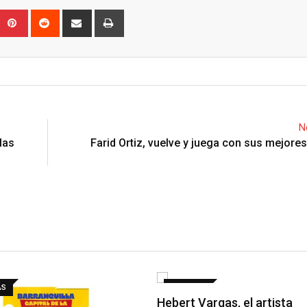
Upon
umblr
Pinterest
Reddit
Share
Print
via
Email
N
las
Farid Ortiz, vuelve y juega con sus mejores
AS
NOTICIAS
Hebert Vargas, el artista