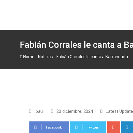
Skip
to
content
Fabián Corrales le canta a Ba
-
-
Home
Noticias
Fabián Corrales le canta a Barranquilla
paul
20 diciembre, 2024
Latest Update
Google
Facebook
Twitter