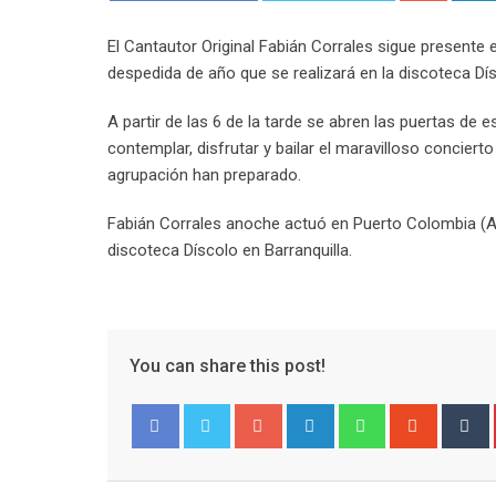
El Cantautor Original Fabián Corrales sigue presente 
despedida de año que se realizará en la discoteca Dís
A partir de las 6 de la tarde se abren las puertas de
contemplar, disfrutar y bailar el maravilloso concier
agrupación han preparado.
Fabián Corrales anoche actuó en Puerto Colombia (Atl
discoteca Díscolo en Barranquilla.
You can share this post!
Google+
LinkedIn
Whatsapp
Stumble
T
Facebook
Twitter