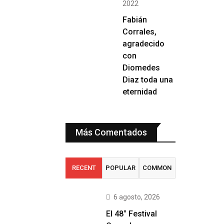
2022
Fabián
Corrales,
agradecido
con
Diomedes
Diaz toda una
eternidad
Más Comentados
RECENT
POPULAR
COMMON
6 agosto, 2026
El 48° Festival