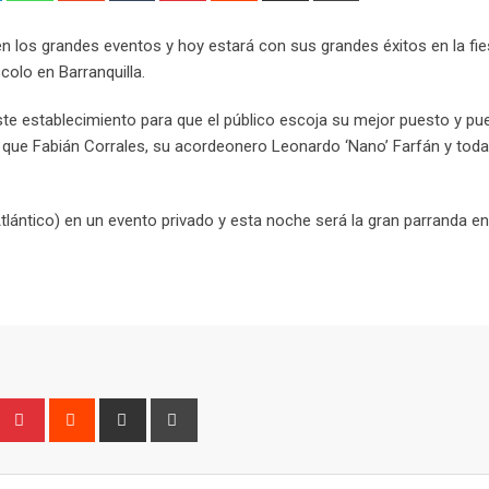
Email
en los grandes eventos y hoy estará con sus grandes éxitos en la fie
colo en Barranquilla.
 este establecimiento para que el público escoja su mejor puesto y p
to que Fabián Corrales, su acordeonero Leonardo ‘Nano’ Farfán y tod
ántico) en un evento privado y esta noche será la gran parranda en
Upon
umblr
Pinterest
Reddit
Share
Print
via
Email