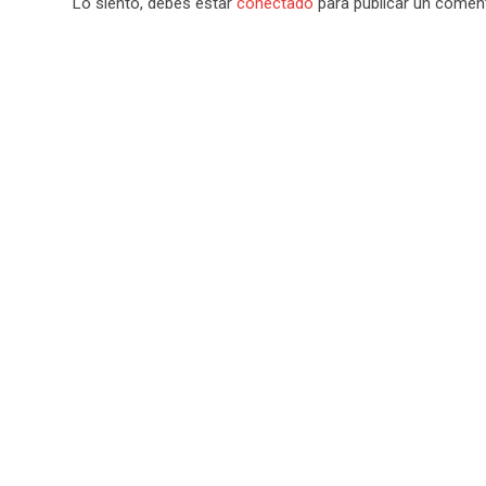
Lo siento, debes estar
conectado
para publicar un coment