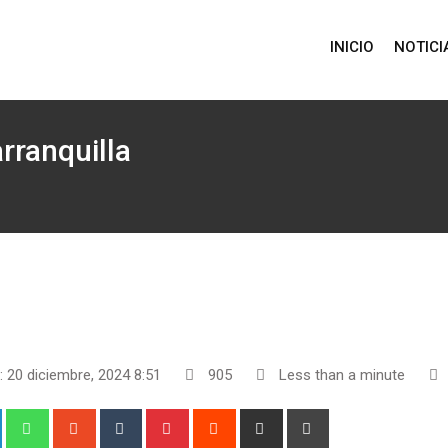
INICIO
NOTICI
rranquilla
: 20 diciembre, 2024 8:51
905
Less than a minute
+
LinkedIn
Whatsapp
StumbleUpon
Tumblr
Pinterest
Reddit
Share
Print
via