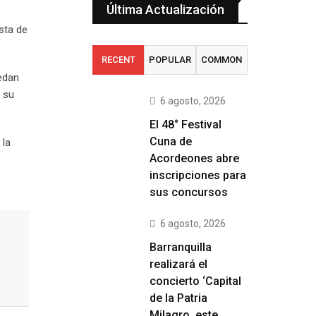
Última Actualización
sta de
RECENT
POPULAR
COMMON
uedan
a su
6 agosto, 2026
El 48° Festival
Cuna de
 la
Acordeones abre
inscripciones para
sus concursos
6 agosto, 2026
Barranquilla
realizará el
concierto ‘Capital
de la Patria
Milagro, este