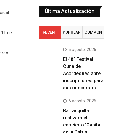
Última Actualización
sical
o 11 de
RECENT
POPULAR
COMMON
6 agosto, 2026
coreó
El 48° Festival
Cuna de
Acordeones abre
inscripciones para
sus concursos
6 agosto, 2026
Barranquilla
realizará el
concierto ‘Capital
de la Patria