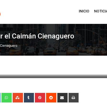
INICIO
NOTICI
ar el Caimán Cienaguero
n Cienaguero
4 enero, 2025 5:44
624
Less than a minute
0
+
LinkedIn
Whatsapp
StumbleUpon
Tumblr
Pinterest
Reddit
Share
Print
via