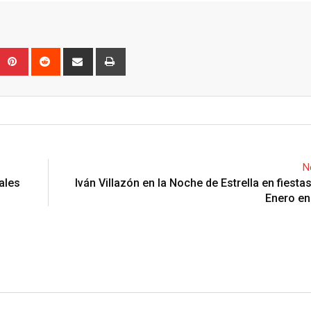
Upon
umblr
Pinterest
Reddit
Share
Print
via
Email
N
ales
Iván Villazón en la Noche de Estrella en fiesta
Enero en