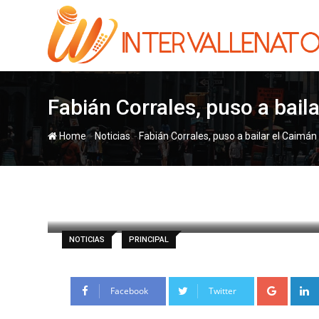
Skip
to
content
Fabián Corrales, puso a bail
-
-
Home
Noticias
Fabián Corrales, puso a bailar el Caimá
paul
13 enero, 2025
Latest Update: 1
NOTICIAS
PRINCIPAL
Google
Facebook
Twitter