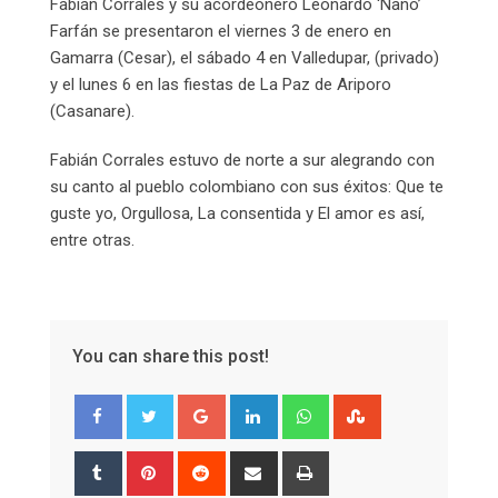
Fabián Corrales y su acordeonero Leonardo ‘Nano’
Farfán se presentaron el viernes 3 de enero en
Gamarra (Cesar), el sábado 4 en Valledupar, (privado)
y el lunes 6 en las fiestas de La Paz de Ariporo
(Casanare).
Fabián Corrales estuvo de norte a sur alegrando con
su canto al pueblo colombiano con sus éxitos: Que te
guste yo, Orgullosa, La consentida y El amor es así,
entre otras.
You can share this post!
Google+
LinkedIn
Whatsapp
StumbleUpon
Tumblr
Pinterest
Reddit
Share
Print
via