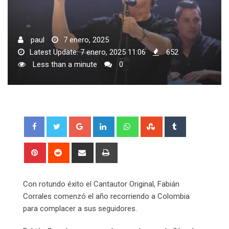
paul
7 enero, 2025
Latest Update: 7 enero, 2025 11:06
652
Less than a minute
0
Google+
LinkedIn
Whatsapp
StumbleUpon
Tumblr
Pinterest
Reddit
Share
Print
via
Email
Con rotundo éxito el Cantautor Original, Fabián
Corrales comenzó el año recorriendo a Colombia
para complacer a sus seguidores.