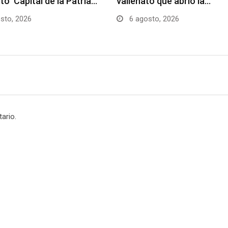
to ‘Capital de la Patria…
vallenato que abrió la…
sto, 2026
6 agosto, 2026
ario.