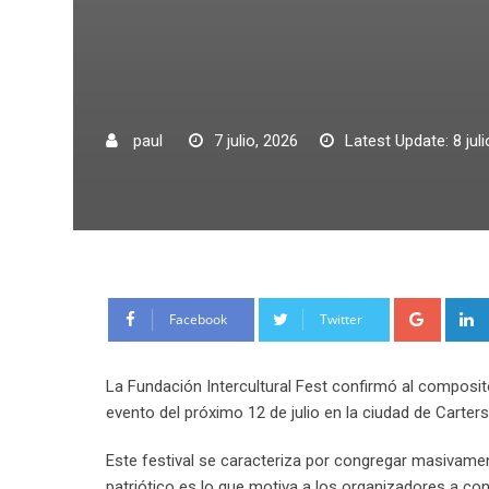
paul
7 julio, 2026
Latest Update: 8 jul
Google
Facebook
Twitter
La Fundación Intercultural Fest confirmó al composi
evento del próximo 12 de julio en la ciudad de Carters
Este festival se caracteriza por congregar masivament
patriótico es lo que motiva a los organizadores a co