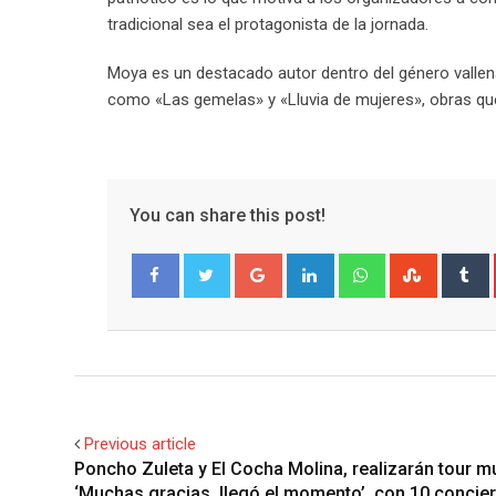
tradicional sea el protagonista de la jornada.
Moya es un destacado autor dentro del género vallen
como «Las gemelas» y «Lluvia de mujeres», obras que 
You can share this post!
Google+
LinkedIn
Whatsapp
Stumble
T
Facebook
Twitter
Previous article
Poncho Zuleta y El Cocha Molina, realizarán tour m
‘Muchas gracias, llegó el momento’, con 10 concier