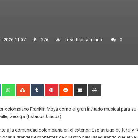
io, 2026 11:07
276
Less than a minute
0
+
LinkedIn
Whatsapp
StumbleUpon
Tumblr
Pinterest
Reddit
Share
Print
via
Email
tor colombiano Franklin Moya como el gran invitado musical para su
ville, Georgia (Estados Unidos).
e a la comunidad colombiana en el exterior. Ese arraigo cultural y f
nvocar a grandes exponentes de nuestro país, asegurando que el val