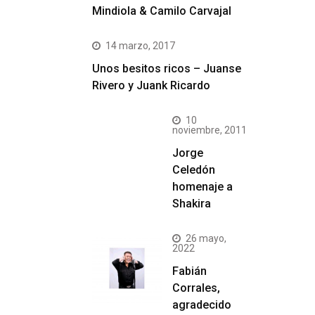
Mindiola & Camilo Carvajal
14 marzo, 2017
Unos besitos ricos – Juanse
Rivero y Juank Ricardo
10
noviembre, 2011
Jorge
Celedón
homenaje a
Shakira
26 mayo,
2022
Fabián
Corrales,
agradecido