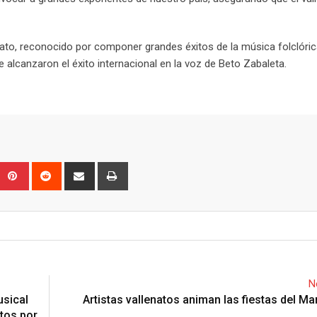
ato, reconocido por componer grandes éxitos de la música folclóri
alcanzaron el éxito internacional en la voz de Beto Zabaleta.
Upon
umblr
Pinterest
Reddit
Share
Print
via
Email
N
usical
Artistas vallenatos animan las fiestas del Ma
tos por