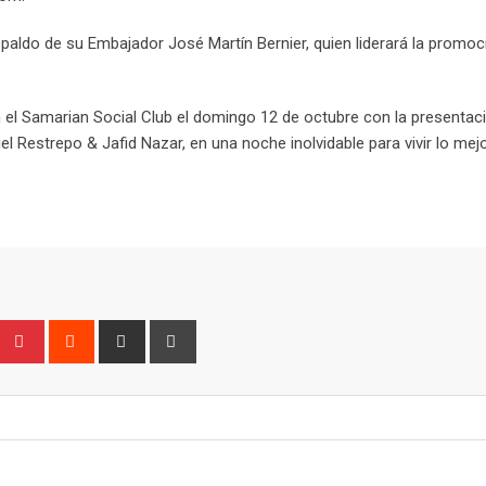
espaldo de su Embajador José Martín Bernier, quien liderará la promoc
en el Samarian Social Club el domingo 12 de octubre con la presentac
 Restrepo & Jafid Nazar, en una noche inolvidable para vivir lo mejo
Upon
umblr
Pinterest
Reddit
Share
Print
via
Email