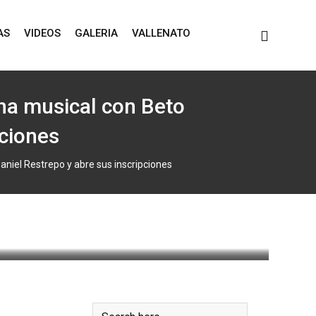
AS
VIDEOS
GALERIA
VALLENATO
na musical con Beto
pciones
niel Restrepo y abre sus inscripciones