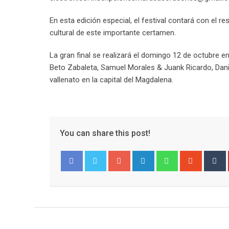
En esta edición especial, el festival contará con el r
cultural de este importante certamen.
La gran final se realizará el domingo 12 de octubre 
Beto Zabaleta, Samuel Morales & Juank Ricardo, Daniel
vallenato en la capital del Magdalena.
You can share this post!
Google+
LinkedIn
Whatsapp
Stumble
T
Facebook
Twitter