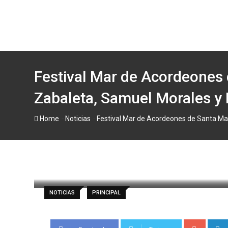
Skip
to
content
Festival Mar de Acordeones
Zabaleta, Samuel Morales y 
-
-
Home
Noticias
Festival Mar de Acordeones de Santa Mar
paul
21 agosto, 2025
Latest Update: 2
NOTICIAS
PRINCIPAL
Google