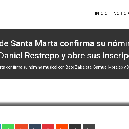
INICIO
NOTICI
 de Santa Marta confirma su nómi
Daniel Restrepo y abre sus inscri
ta confirma su nómina musical con Beto Zabaleta, Samuel Morales y Da
1 agosto, 2025 11:52
647
1 minute read
0
+
LinkedIn
Whatsapp
StumbleUpon
Tumblr
Pinterest
Reddit
Share
Print