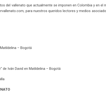
Email
ntos del vallenato que actualmente se imponen en Colombia y en el
tervallenato.com, para nuestros queridos lectores y medios asociad
 Matildelina – Bogotá
” de Iván David en Matildelina – Bogotá
lla
ENATO