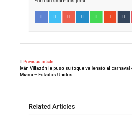
You can share this post!
Google+
LinkedIn
Whatsapp
Stumble
T
Facebook
Twitter
Previous article
Iván Villazón le puso su toque vallenato al carnaval
Miami – Estados Unidos
Related Articles