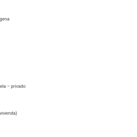
agena
la – privado
vivienda)