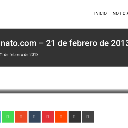
INICIO
NOTICI
lenato.com – 21 de febrero de 201
21 de febrero de 2013
2 febrero, 2013 5:09
482
1 minute read
0
+
LinkedIn
Whatsapp
StumbleUpon
Tumblr
Pinterest
Reddit
Share
Print
via