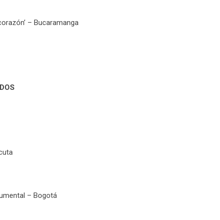
 corazón’ – Bucaramanga
ADOS
cuta
trumental – Bogotá