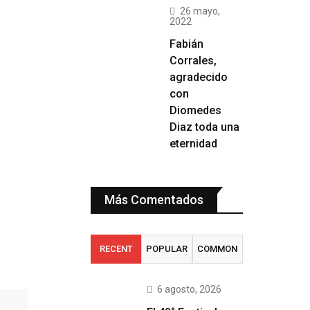
26 mayo,
2022
Fabián
Corrales,
agradecido
con
Diomedes
Diaz toda una
eternidad
Más Comentados
RECENT
POPULAR
COMMON
6 agosto, 2026