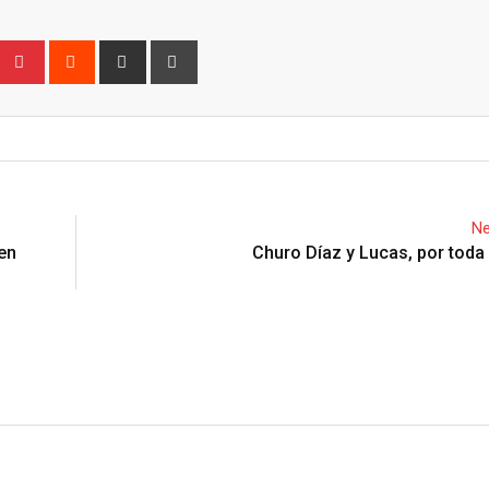
Upon
umblr
Pinterest
Reddit
Share
Print
via
Email
Ne
 en