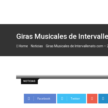
Skip
to
content
Giras Musicales de Interval
-
-
Home
Noticias
Giras Musicales de Intervallenato.com – 
paul
21 febrero, 2013
Latest Update: 2
NOTICIAS
Google
Facebook
Twitter