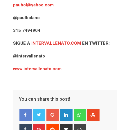
paubol@yahoo.com
@paulbolano
315 7494904
SIGUE A
INTERVALLENATO.COM
EN TWITTER:
@intervallenato
www.intervallenato.com
You can share this post!
Google+
LinkedIn
Whatsapp
StumbleUpon
Tumblr
Pinterest
Reddit
Share
Print