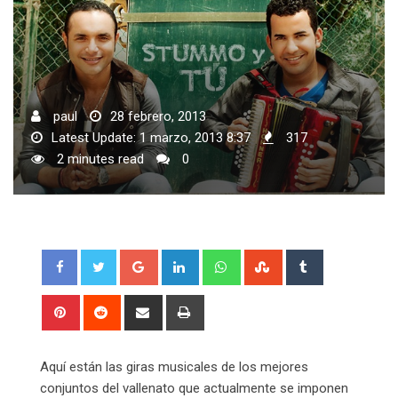
paul
28 febrero, 2013
Latest Update: 1 marzo, 2013 8:37
317
2 minutes read
0
Google+
LinkedIn
Whatsapp
StumbleUpon
Tumblr
Pinterest
Reddit
Share
Print
via
Email
Aquí están las giras musicales de los mejores
conjuntos del vallenato que actualmente se imponen