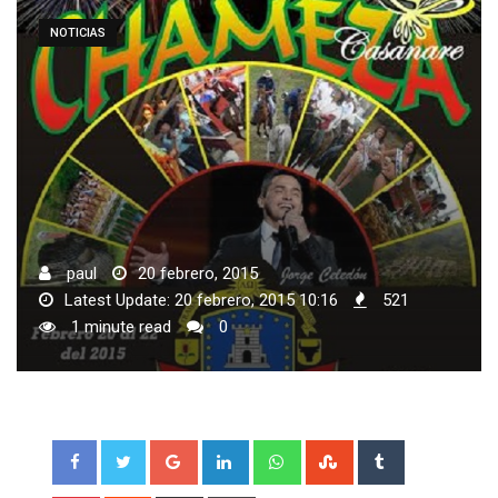
NOTICIAS
paul
20 febrero, 2015
Latest Update: 20 febrero, 2015 10:16
521
1 minute read
0
Google+
LinkedIn
Whatsapp
StumbleUpon
Tumblr