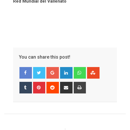
Red Mundial del Vallenato
You can share this post!
Google+
LinkedIn
Whatsapp
StumbleUpon
Tumblr
Pinterest
Reddit
Share
Print
via
Email