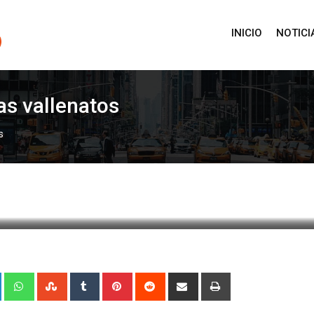
INICIO
NOTICI
as vallenatos
s
1 enero, 2025 9:48
824
1 minute read
0
+
LinkedIn
Whatsapp
StumbleUpon
Tumblr
Pinterest
Reddit
Share
Print
via