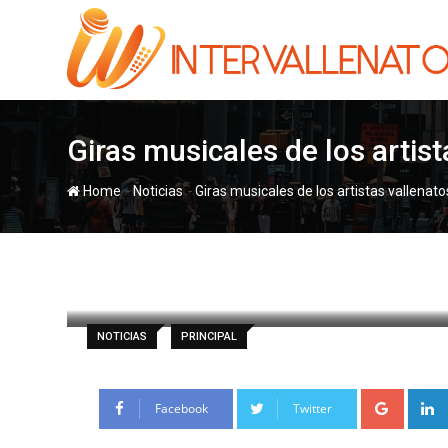
Skip
to
content
Giras musicales de los artist
-
-
Home
Noticias
Giras musicales de los artistas vallenato
paul
31 enero, 2025
Latest Update: 3
NOTICIAS
PRINCIPAL
Google
Facebook
Twitter