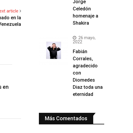
Jorge
Celedón
ext article
homenaje a
mado en la
Shakira
 Venezuela
26 mayo,
2022
Fabián
Corrales,
agradecido
con
Diomedes
s en
Diaz toda una
eternidad
Más Comentados