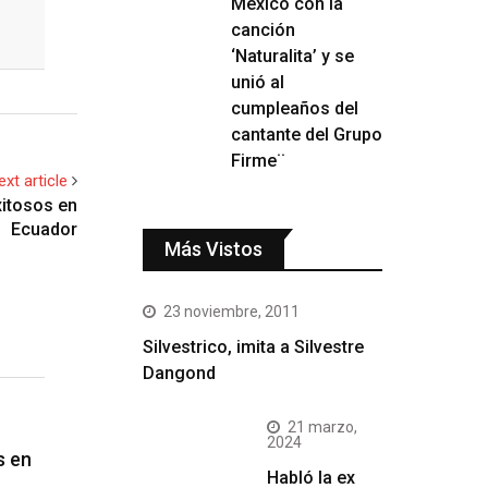
México con la
canción
‘Naturalita’ y se
unió al
cumpleaños del
cantante del Grupo
Firme¨
ext article
xitosos en
Ecuador
Más Vistos
23 noviembre, 2011
Silvestrico, imita a Silvestre
Dangond
21 marzo,
2024
s en
Habló la ex