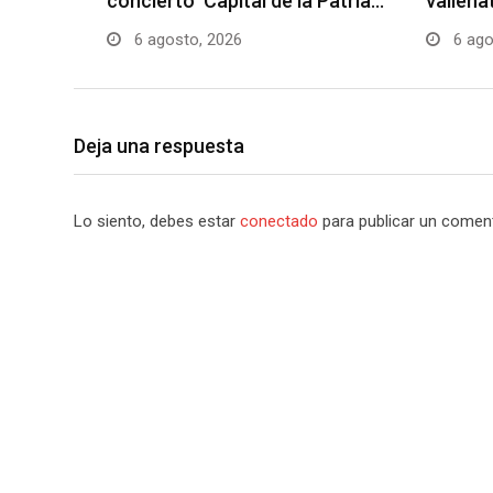
concierto ‘Capital de la Patria…
vallena
6 agosto, 2026
6 ago
Deja una respuesta
Lo siento, debes estar
conectado
para publicar un coment