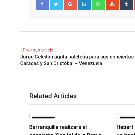
Google+
LinkedIn
Whatsapp
Stumble
T
Facebook
Twitter
Previous article
Jorge Celedón agota boletería para sus conciertos
Caracas y San Cristóbal – Venezuela
Related Articles
NOTICIAS
NOTICI
Barranquilla realizará el
Hebert 