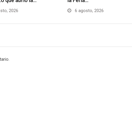
to que abrió la…
la Feria…
sto, 2026
6 agosto, 2026
ario.