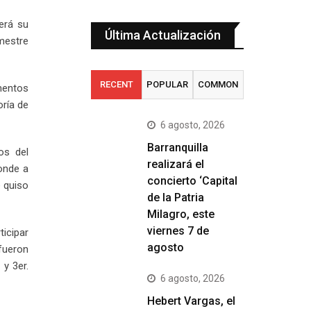
erá su
Última Actualización
imestre
RECENT
POPULAR
COMMON
ementos
oría de
6 agosto, 2026
Barranquilla
os del
realizará el
onde a
concierto ‘Capital
e quiso
de la Patria
Milagro, este
viernes 7 de
icipar
agosto
fueron
y 3er.
6 agosto, 2026
Hebert Vargas, el