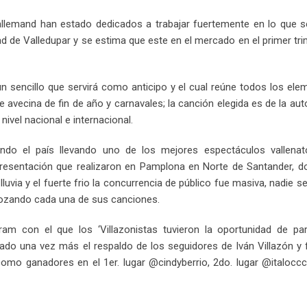
Email
allemand han estado dedicados a trabajar fuertemente en lo que s
ad de Valledupar y se estima que este en el mercado en el primer tr
n sencillo que servirá como anticipo y el cual reúne todos los el
 avecina de fin de año y carnavales; la canción elegida es de la aut
ivel nacional e internacional.
endo el país llevando uno de los mejores espectáculos vallenat
resentación que realizaron en Pamplona en Norte de Santander, d
luvia y el fuerte frio la concurrencia de público fue masiva, nadie s
gozando cada una de sus canciones.
am con el que los ‘Villazonistas tuvieron la oportunidad de part
rado una vez más el respaldo de los seguidores de Iván Villazón y 
o ganadores en el 1er. lugar @cindyberrio, 2do. lugar @italoccc 