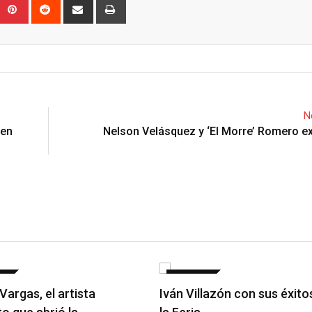
Upon
umblr
Pinterest
Reddit
Share
Print
via
Email
N
 en
Nelson Velásquez y ‘El Morre’ Romero e
AS
NOTICIAS
Vargas, el artista
Iván Villazón con sus éxito