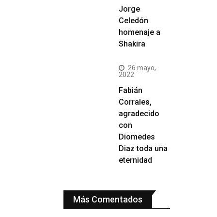
Jorge
Celedón
homenaje a
Shakira
26 mayo,
2022
Fabián
Corrales,
agradecido
con
Diomedes
Diaz toda una
eternidad
Más Comentados