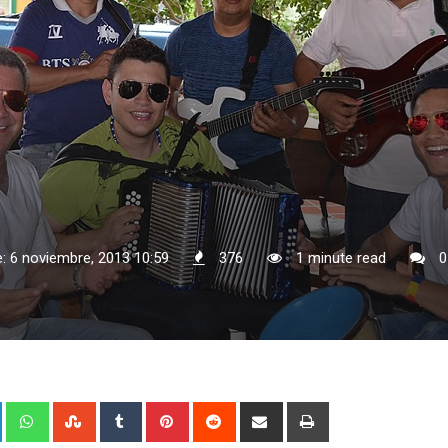
: 6 noviembre, 2013 10:59
376
1 minute read
0
+
LinkedIn
Whatsapp
StumbleUpon
Tumblr
Pinterest
Reddit
Share
Print
via