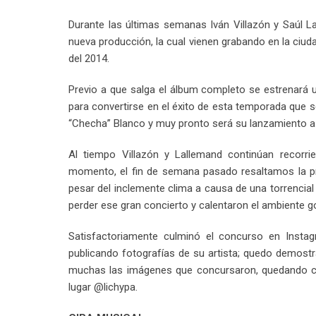
Durante las últimas semanas Iván Villazón y Saúl L
nueva producción, la cual vienen grabando en la ciud
del 2014.
Previo a que salga el álbum completo se estrenará u
para convertirse en el éxito de esta temporada que se
“Checha” Blanco y muy pronto será su lanzamiento a n
Al tiempo Villazón y Lallemand continúan recorri
momento, el fin de semana pasado resaltamos la p
pesar del inclemente clima a causa de una torrencial l
perder ese gran concierto y calentaron el ambiente 
Satisfactoriamente culminó el concurso en Instagr
publicando fotografías de su artista; quedo demost
muchas las imágenes que concursaron, quedando com
lugar @lichypa.