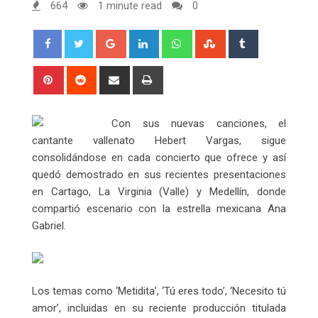
664
1 minute read
0
Google+
LinkedIn
Whatsapp
StumbleUpon
Tumblr
Pinterest
Reddit
Share
Print
via
Email
Con sus nuevas canciones, el
cantante vallenato Hebert Vargas, sigue
consolidándose en cada concierto que ofrece y así
quedó demostrado en sus recientes presentaciones
en Cartago, La Virginia (Valle) y Medellín, donde
compartió escenario con la estrella mexicana Ana
Gabriel.
Los temas como ‘Metidita’, ‘Tú eres todo’, ‘Necesito tú
amor’, incluidas en su reciente producción titulada