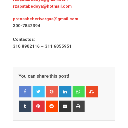
rzapatabedoya@hotmail.com
prensahebertvargas@gmail.com
300-7842394
Contactos:
310 8902116 – 311 6055951
You can share this post!
Google+
LinkedIn
Whatsapp
StumbleUpon
Tumblr
Pinterest
Reddit
Share
Print
via
Email