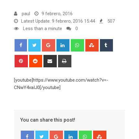
paul
9 febrero, 2016
Latest Update: 9 febrero, 2016 15:44
507
Less than a minute
0
Google+
LinkedIn
Whatsapp
StumbleUpon
Tumblr
Pinterest
Reddit
Share
Print
via
Email
[youtube]https://www.youtube.com/watch?v=-
CNwY4vaIJ0[/youtube]
You can share this post!
Google+
LinkedIn
Whatsapp
StumbleUpon