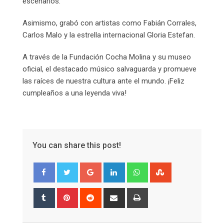
escenarios.
Asimismo, grabó con artistas como Fabián Corrales,
Carlos Malo y la estrella internacional Gloria Estefan.
A través de la Fundación Cocha Molina y su museo
oficial, el destacado músico salvaguarda y promueve
las raíces de nuestra cultura ante el mundo. ¡Feliz
cumpleaños a una leyenda viva!
You can share this post!
Google+
LinkedIn
Whatsapp
StumbleUpon
Tumblr
Pinterest
Reddit
Share
Print
via
Email