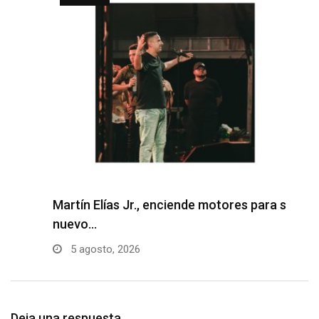
Martín Elías Jr., enciende motores para su
F
nuevo…
p
5 agosto, 2026
Deja una respuesta