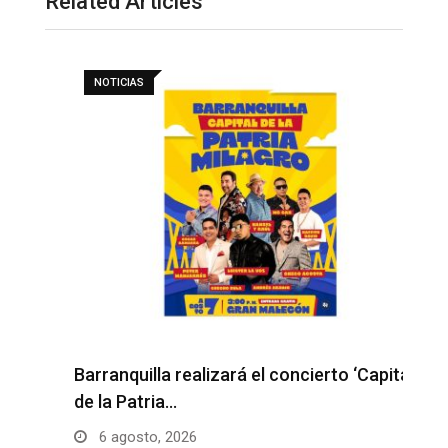
Related Articles
NOTICIAS
Barranquilla realizará el concierto ‘Capital
H
de la Patria…
l
6 agosto, 2026