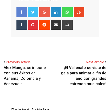
Google+
LinkedIn
Whatsapp
StumbleUpon
Tumblr
Pinterest
Reddit
Share
Print
via
Email
Previous article
Next article
Alex Manga, se impone
¡El Vallenato se viste de
con sus éxitos en
gala para animar el fin de
Panamá, Colombia y
año con grandes
Venezuela
estrenos musicales!