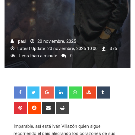
paul
20 noviembre, 2025
Latest Update: 20 noviembre, 2025 10:00
375
Less than a minute
0
Google+
LinkedIn
Whatsapp
StumbleUpon
Tumblr
Pinterest
Reddit
Share
Print
via
Email
Imparable, así está Iván Villazón quien sigue
recorriendo el país alegrando los corazones de sus