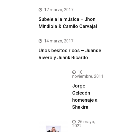
17 marzo, 2017
Subele a la música – Jhon
Mindiola & Camilo Carvajal
14 marzo, 2017
Unos besitos ricos – Juanse
Rivero y Juank Ricardo
10
noviembre, 2011
Jorge
Celedón
homenaje a
Shakira
26 mayo,
2022