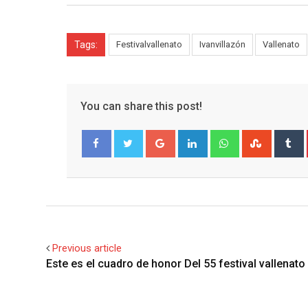
Tags:
Festivalvallenato
Ivanvillazón
Vallenato
You can share this post!
Google+
LinkedIn
Whatsapp
Stumble
T
Facebook
Twitter
Previous article
Este es el cuadro de honor Del 55 festival vallenato