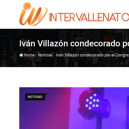
Skip
to
content
Iván Villazón condecorado po
-
-
Home
Noticias
Iván Villazón condecorado por el Congres
NOTICIAS