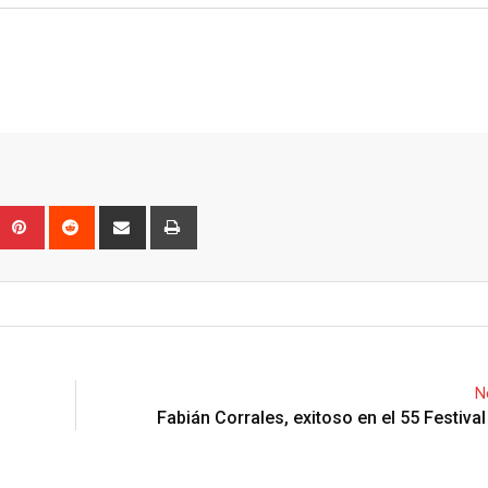
Upon
umblr
Pinterest
Reddit
Share
Print
via
Email
N
Fabián Corrales, exitoso en el 55 Festival