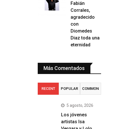
Fabián
Corrales,
agradecido
con
Diomedes
Diaz toda una
eternidad
Más Comentados
RECENT
POPULAR
COMMON
5 agosto, 2026
Los jóvenes
artistas Isa
Vergara y Lolo