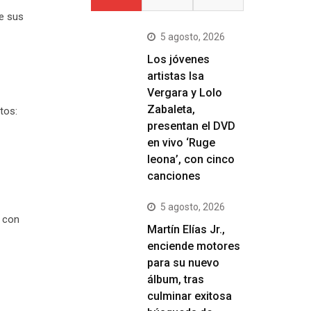
de sus
5 agosto, 2026
Los jóvenes
artistas Isa
Vergara y Lolo
Zabaleta,
tos:
presentan el DVD
en vivo ‘Ruge
leona’, con cinco
canciones
5 agosto, 2026
y con
Martín Elías Jr.,
enciende motores
para su nuevo
álbum, tras
culminar exitosa