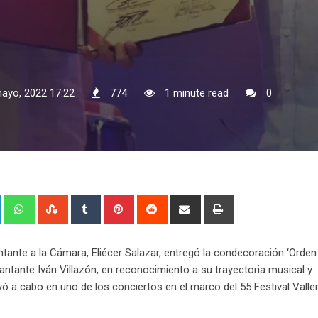
mayo, 2022 17:22
774
1 minute read
0
+
LinkedIn
Whatsapp
StumbleUpon
Tumblr
Pinterest
Reddit
Share
Print
via
Email
entante a la Cámara, Eliécer Salazar, entregó la condecoración ‘Orden
cantante Iván Villazón, en reconocimiento a su trayectoria musical y
evó a cabo en uno de los conciertos en el marco del 55 Festival Vall