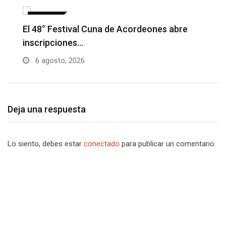
NOTICIAS
Barranquilla realizará el concierto ‘Capital
H
de la Patria…
l
6 agosto, 2026
Deja una respuesta
Lo siento, debes estar
conectado
para publicar un comentario.