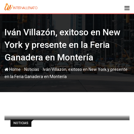
Skip
to
content
Iván Villazón, exitoso en New
York y presente en la Feria
Ganadera en Montería
-
-
Home
Noticias
Iván Villazón, exitoso en New York y presente
en la Feria Ganadera en Montería
paul
14 junio, 2012
Latest Update: 15 junio, 2012 5:41
453
1 minute read
0
NOTICIAS