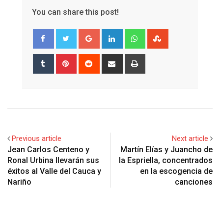
You can share this post!
Google+
LinkedIn
Whatsapp
StumbleUpon
Tumblr
Pinterest
Reddit
Share
Print
via
Email
Previous article
Next article
Jean Carlos Centeno y
Martín Elías y Juancho de
Ronal Urbina llevarán sus
la Espriella, concentrados
éxitos al Valle del Cauca y
en la escogencia de
Nariño
canciones