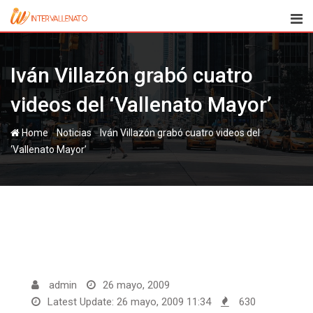
Skip
to
content
Iván Villazón grabó cuatro
videos del ‘Vallenato Mayor’
-
-
Home
Noticias
Iván Villazón grabó cuatro videos del
‘Vallenato Mayor’
admin
26 mayo, 2009
Latest Update: 26 mayo, 2009 11:34
630