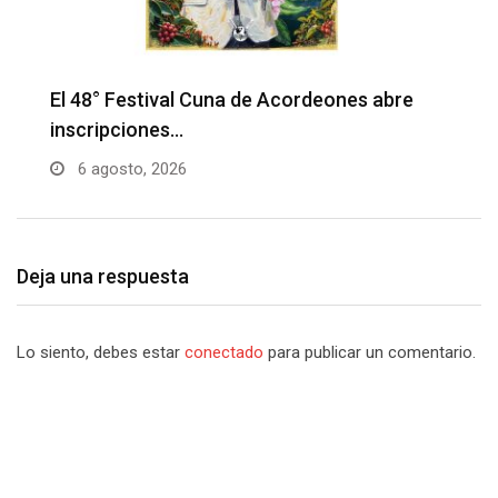
Barranquilla realizará el concierto ‘Capital
H
de la Patria…
l
6 agosto, 2026
Deja una respuesta
Lo siento, debes estar
conectado
para publicar un comentario.