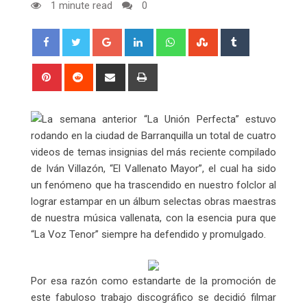
1 minute read
0
Google+
LinkedIn
Whatsapp
StumbleUpon
Tumblr
Pinterest
Reddit
Share
Print
via
Email
La semana anterior “La Unión Perfecta” estuvo
rodando en la ciudad de Barranquilla un total de cuatro
videos de temas insignias del más reciente compilado
de Iván Villazón, “El Vallenato Mayor”, el cual ha sido
un fenómeno que ha trascendido en nuestro folclor al
lograr estampar en un álbum selectas obras maestras
de nuestra música vallenata, con la esencia pura que
“La Voz Tenor” siempre ha defendido y promulgado.
Por esa razón como estandarte de la promoción de
este fabuloso trabajo discográfico se decidió filmar