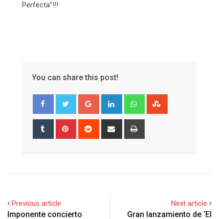
Perfecta”!!!
You can share this post!
Google+
LinkedIn
Whatsapp
StumbleUpon
Tumblr
Pinterest
Reddit
Share
Print
via
Email
Previous article
Next article
Imponente concierto
Gran lanzamiento de ‘El