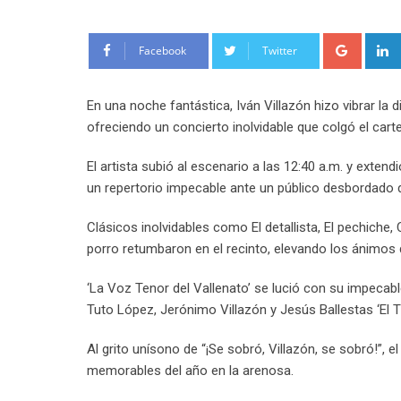
Google
Facebook
Twitter
En una noche fantástica, Iván Villazón hizo vibrar la
ofreciendo un concierto inolvidable que colgó el carte
El artista subió al escenario a las 12:40 a.m. y exte
un repertorio impecable ante un público desbordado
Clásicos inolvidables como El detallista, El pechiche
porro retumbaron en el recinto, elevando los ánimos de
‘La Voz Tenor del Vallenato’ se lució con su impec
Tuto López, Jerónimo Villazón y Jesús Ballestas ‘El Tig
Al grito unísono de “¡Se sobró, Villazón, se sobró!”, 
memorables del año en la arenosa.