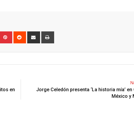
Upon
umblr
Pinterest
Reddit
Share
Print
via
Email
N
itos en
Jorge Celedón presenta ‘La historia mía’ en
México y 