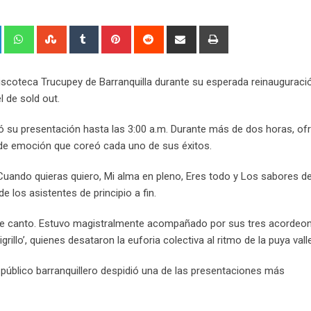
+
LinkedIn
Whatsapp
StumbleUpon
Tumblr
Pinterest
Reddit
Share
Print
via
Email
 discoteca Trucupey de Barranquilla durante su esperada reinauguraci
l de sold out.
ndió su presentación hasta las 3:00 a.m. Durante más de dos horas, of
 de emoción que coreó cada uno de sus éxitos.
, Cuando quieras quiero, Mi alma en pleno, Eres todo y Los sabores de
 los asistentes de principio a fin.
able canto. Estuvo magistralmente acompañado por sus tres acordeo
rillo’, quienes desataron la euforia colectiva al ritmo de la puya vall
el público barranquillero despidió una de las presentaciones más