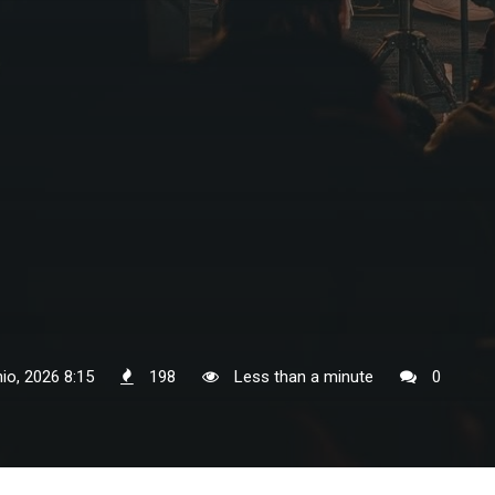
nio, 2026 8:15
198
Less than a minute
0