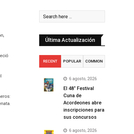
ón,
Última Actualización
reció
RECENT
POPULAR
COMMON
l
6 agosto, 2026
El 48° Festival
Cuna de
neros:
Acordeones abre
enata.
inscripciones para
sus concursos
6 agosto, 2026