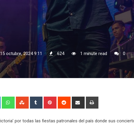
 15 octubre, 2024 9:11
624
1 minute read
0
+
LinkedIn
Whatsapp
StumbleUpon
Tumblr
Pinterest
Reddit
Share
Print
via
Email
 victoria’ por todas las fiestas patronales del país donde sus concier