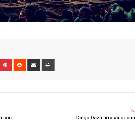
Upon
umblr
Pinterest
Reddit
Share
Print
via
Email
N
ia con
Diego Daza arrasador con 