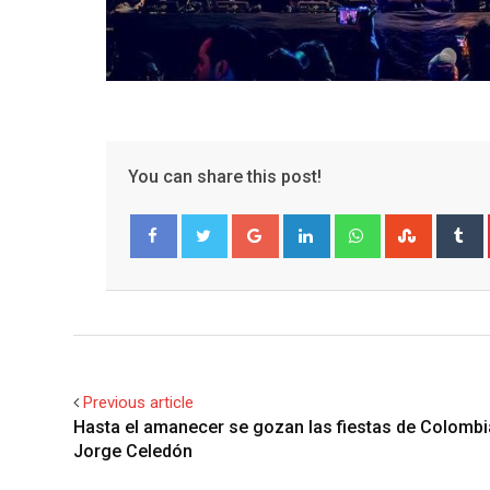
You can share this post!
Google+
LinkedIn
Whatsapp
Stumble
T
Facebook
Twitter
Previous article
Hasta el amanecer se gozan las fiestas de Colomb
Jorge Celedón