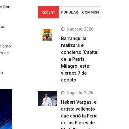
 y San
RECENT
POPULAR
COMMON
tas
6 agosto, 2026
Barranquilla
realizará el
Te amo
concierto ‘Capital
ués de
de la Patria
Milagro, este
la
viernes 7 de
agosto
6 agosto, 2026
Hebert Vargas, el
artista vallenato
que abrió la Feria
de las Flores de