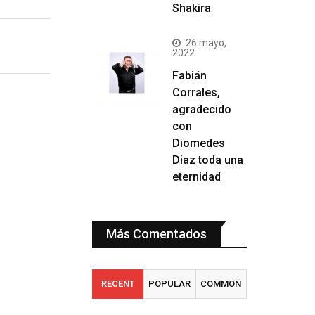
Shakira
26 mayo,
2022
Fabián
Corrales,
agradecido
con
Diomedes
Diaz toda una
eternidad
Más Comentados
RECENT
POPULAR
COMMON