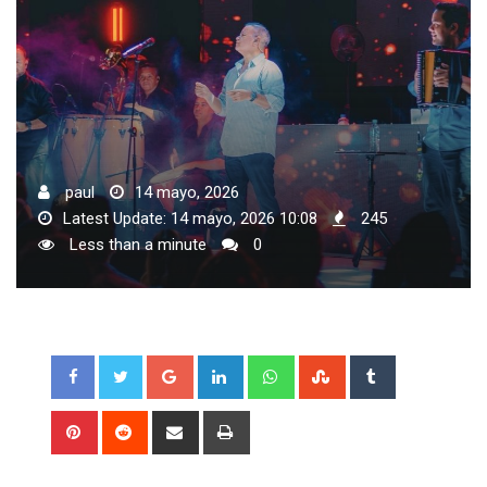
paul
14 mayo, 2026
Latest Update: 14 mayo, 2026 10:08
245
Less than a minute
0
Google+
LinkedIn
Whatsapp
StumbleUpon
Tumblr
Pinterest
Reddit
Share
Print
via
Email