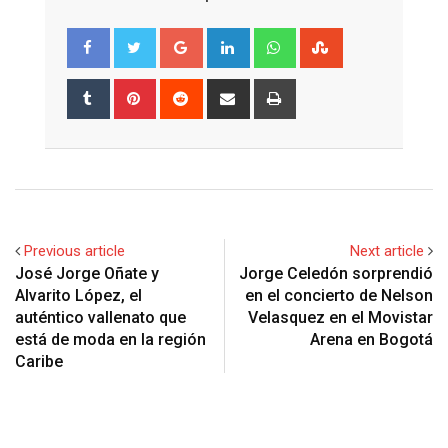
Google+
LinkedIn
Whatsapp
StumbleUpon
Tumblr
Pinterest
Reddit
Share
Print
via
Email
Previous article
Next article
José Jorge Oñate y
Jorge Celedón sorprendió
Alvarito López, el
en el concierto de Nelson
auténtico vallenato que
Velasquez en el Movistar
está de moda en la región
Arena en Bogotá
Caribe