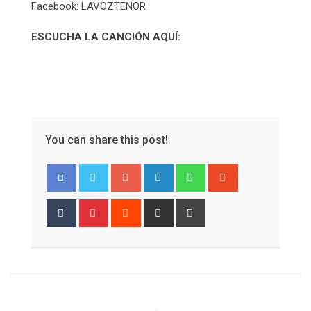
Facebook: LAVOZTENOR
ESCUCHA LA CANCIÓN AQUÍ:
You can share this post!
Google+
LinkedIn
Whatsapp
StumbleUpon
Tumblr
Pinterest
Reddit
Share
Print
via
Email