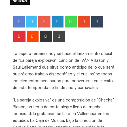
NOTICIAS
Google+
LinkedIn
Whatsapp
StumbleUpon
Tumblr
Pinterest
Reddit
Share
Print
via
Email
La espera termino, hoy se hace el lanzamiento oficial
de “La pareja explosiva”, canción de IVÁN Villazón y
Saúl Lallemand que sirve como anticipo de lo que será
su próximo trabajo discográfico y el cual reúne todos
los elementos necesarios para convertirse en el éxito
de esta temporada de fin de año y carnavales.
“La pareja explosiva” es una composición de “Checha”
Blanco, un tema de corte alegre lleno de mucha
jocosidad; la grabación se hizo en Valledupar en los
estudios La Caja de Música, bajo la dirección de