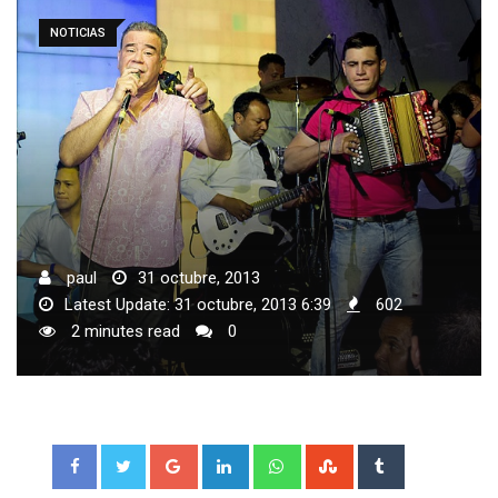
NOTICIAS
paul
31 octubre, 2013
Latest Update: 31 octubre, 2013 6:39
602
2 minutes read
0
Google+
LinkedIn
Whatsapp
StumbleUpon
Tumblr