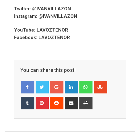
Twitter: @IVANVILLAZON
Instagram: @IVANVILLAZON
YouTube: LAVOZTENOR
Facebook: LAVOZTENOR
You can share this post!
Google+
LinkedIn
Whatsapp
StumbleUpon
Tumblr
Pinterest
Reddit
Share
Print
via
Email