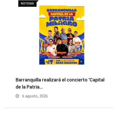
NOTICIAS
Barranquilla realizará el concierto ‘Capital
H
de la Patria…
l
6 agosto, 2026