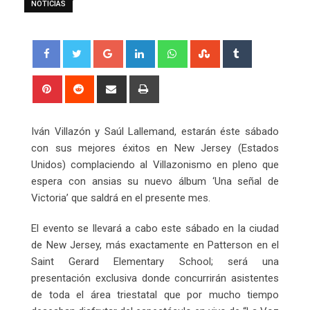
NOTICIAS
Google+
LinkedIn
Whatsapp
StumbleUpon
Tumblr
Pinterest
Reddit
Share
Print
via
Email
Iván Villazón y Saúl Lallemand, estarán éste sábado
con sus mejores éxitos en New Jersey (Estados
Unidos) complaciendo al Villazonismo en pleno que
espera con ansias su nuevo álbum ‘Una señal de
Victoria’ que saldrá en el presente mes.
El evento se llevará a cabo este sábado en la ciudad
de New Jersey, más exactamente en Patterson en el
Saint Gerard Elementary School; será una
presentación exclusiva donde concurrirán asistentes
de toda el área triestatal que por mucho tiempo