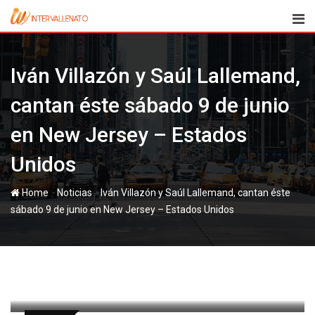
Skip
to
content
Iván Villazón y Saúl Lallemand,
cantan éste sábado 9 de junio
en New Jersey – Estados
Unidos
-
-
Home
Noticias
Iván Villazón y Saúl Lallemand, cantan éste
sábado 9 de junio en New Jersey – Estados Unidos
paul
7 junio, 2012
Latest Update: 7 junio, 2012 18:34
446
1 minute read
0