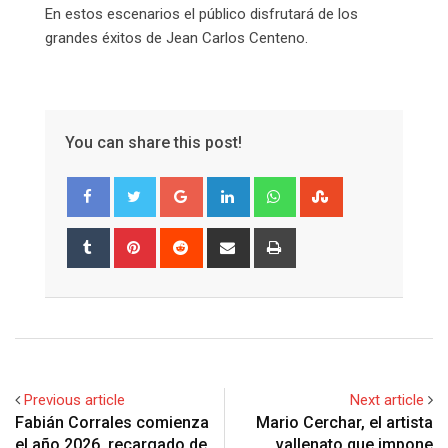
En estos escenarios el público disfrutará de los
grandes éxitos de Jean Carlos Centeno.
You can share this post!
Google+
LinkedIn
Whatsapp
StumbleUpon
Tumblr
Pinterest
Reddit
Share
Print
via
Email
Previous article
Next article
Fabián Corrales comienza
Mario Cerchar, el artista
el año 2026, recargado de
vallenato que impone