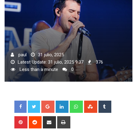
paul
31 julio, 2025
Latest Update: 31 julio, 2025 9:37
376
Less than a minute
0
Google+
LinkedIn
Whatsapp
StumbleUpon
Tumblr
Pinterest
Reddit
Share
Print
via
Email