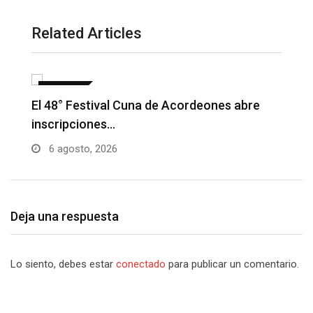
Related Articles
NOTICIAS
Barranquilla realizará el concierto ‘Capital
H
de la Patria…
l
6 agosto, 2026
Deja una respuesta
Lo siento, debes estar
conectado
para publicar un comentario.