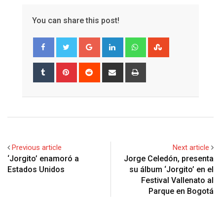
You can share this post!
Google+
LinkedIn
Whatsapp
StumbleUpon
Tumblr
Pinterest
Reddit
Share
Print
via
Email
Previous article
Next article
‘Jorgito’ enamoró a
Jorge Celedón, presenta
Estados Unidos
su álbum ‘Jorgito’ en el
Festival Vallenato al
Parque en Bogotá