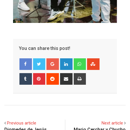
You can share this post!
Google+
LinkedIn
Whatsapp
StumbleUpon
Tumblr
Pinterest
Reddit
Share
Print
via
Email
Previous article
Next article
Diomedes de Jesús,
Mario Cerchar y Chucho