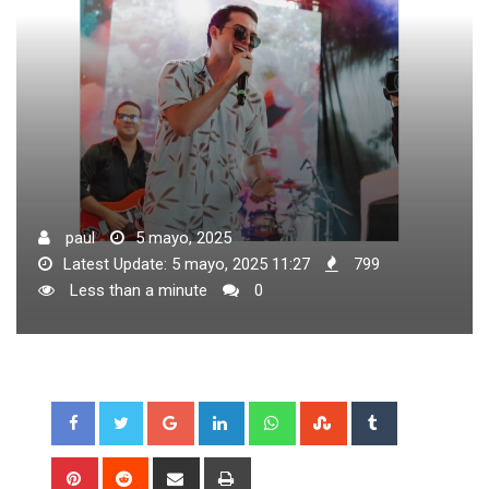
paul
5 mayo, 2025
Latest Update: 5 mayo, 2025 11:27
799
Less than a minute
0
Google+
LinkedIn
Whatsapp
StumbleUpon
Tumblr
Pinterest
Reddit
Share
Print