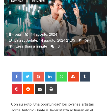
NOTICIAS
PRINCIPAL
paul
14 agosto, 2024
Latest Update: 14 agosto, 2024 21:35
594
Less than a minute
0
Google+
LinkedIn
Whatsapp
StumbleUpon
Tumblr
Pinterest
Reddit
Share
Print
via
Email
Con su éxito ‘Una oportunidad’ los jóvenes artistas
Jorge Antonio Oñate y Javier Matta actuarán en el