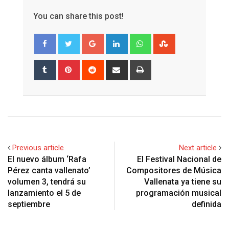
You can share this post!
Google+
LinkedIn
Whatsapp
StumbleUpon
Tumblr
Pinterest
Reddit
Share
Print
via
Email
Previous article
Next article
El nuevo álbum ‘Rafa
El Festival Nacional de
Pérez canta vallenato’
Compositores de Música
volumen 3, tendrá su
Vallenata ya tiene su
lanzamiento el 5 de
programación musical
septiembre
definida