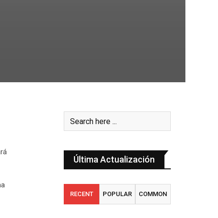
ará
Última Actualización
na
RECENT
POPULAR
COMMON