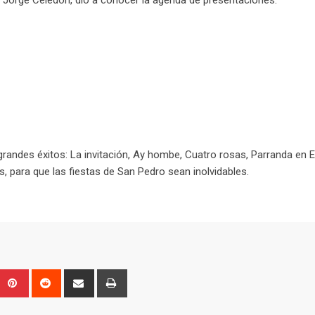
 Jorge Celedón, dio a conocer la agenda de presentaciones:
randes éxitos: La invitación, Ay hombe, Cuatro rosas, Parranda en E
s, para que las fiestas de San Pedro sean inolvidables.
Upon
umblr
Pinterest
Reddit
Share
Print
via
Email