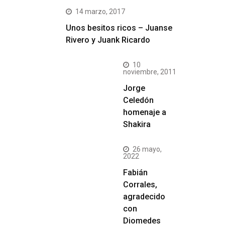
14 marzo, 2017
Unos besitos ricos – Juanse
Rivero y Juank Ricardo
10
noviembre, 2011
Jorge
Celedón
homenaje a
Shakira
26 mayo,
2022
Fabián
Corrales,
agradecido
con
Diomedes