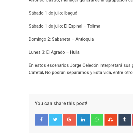
Alfonso Castro, manager general de la agrupación de
Sábado 1 de julio: Ibagué
Sábado 1 de julio: El Espinal – Tolima
Domingo 2: Sabaneta – Antioquia
Lunes 3: El Agrado – Huila
En estos escenarios Jorge Celedón interpretará sus g
Cafetal, No podrán separarnos y Esta vida, entre otro
You can share this post!
Google+
LinkedIn
Whatsapp
Stumble
T
Facebook
Twitter