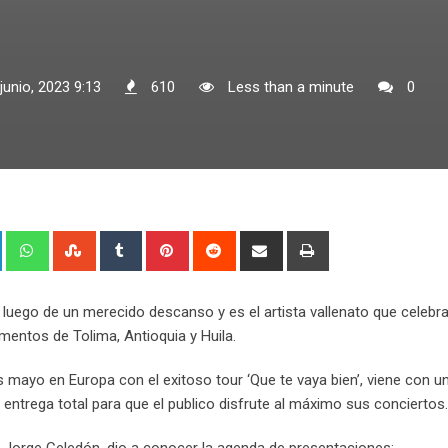
junio, 2023 9:13
610
Less than a minute
0
+
LinkedIn
Whatsapp
StumbleUpon
Tumblr
Pinterest
Reddit
Share
Print
via
Email
luego de un merecido descanso y es el artista vallenato que celebr
mentos de Tolima, Antioquia y Huila.
 mayo en Europa con el exitoso tour ‘Que te vaya bien’, viene con u
ntrega total para que el publico disfrute al máximo sus conciertos.