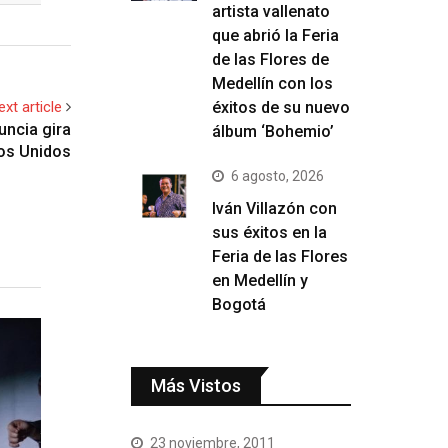
artista vallenato
que abrió la Feria
de las Flores de
Medellín con los
ext article
éxitos de su nuevo
ncia gira
álbum ‘Bohemio’
dos Unidos
6 agosto, 2026
Iván Villazón con
sus éxitos en la
Feria de las Flores
en Medellín y
Bogotá
Más Vistos
23 noviembre, 2011