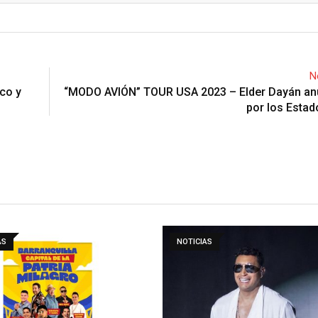
N
ico y
“MODO AVIÓN” TOUR USA 2023 – Elder Dayán anu
por los Esta
AS
NOTICIAS