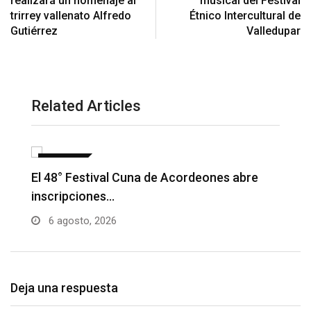
realizará un homenaje al
musical del Festival
trirrey vallenato Alfredo
Étnico Intercultural de
Gutiérrez
Valledupar
Related Articles
NOTICIAS
Barranquilla realizará el concierto ‘Capital
H
de la Patria…
l
6 agosto, 2026
Deja una respuesta