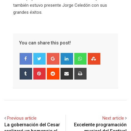
también estuvo presente Jorge Celedón con sus
grandes éxitos.
You can share this post!
Google+
LinkedIn
Whatsapp
StumbleUpon
Tumblr
Pinterest
Reddit
Share
Print
via
Email
Previous article
Next article
La gobernación del Cesar
Excelente programación