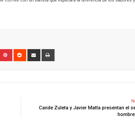
offee con un barista que explicará la diferencia de los sabores y
Upon
umblr
Pinterest
Reddit
Share
Print
via
Email
N
Cande Zuleta y Javier Matta presentan el se
hombre