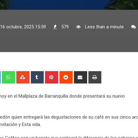
 16 octubre, 2025 15:59
579
Less than a minute
+
LinkedIn
Whatsapp
StumbleUpon
Tumblr
Pinterest
Reddit
Share
Print
via
Email
 hoy en el Mallplaza de Barranquilla donde presentará su nuevo
Celedón quien entregará las degustaciones de su café en sus cinco a
vitación y Esta vida.