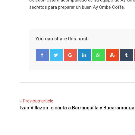
Celedón estará acompañado de su equipo de Ay Ombe C
secretos para preparar un buen Ay Ombe Coffe.
You can share this post!
Google+
LinkedIn
Whatsapp
Stumble
T
Facebook
Twitter
Previous article
Iván Villazón le canta a Barranquilla y Bucaramanga