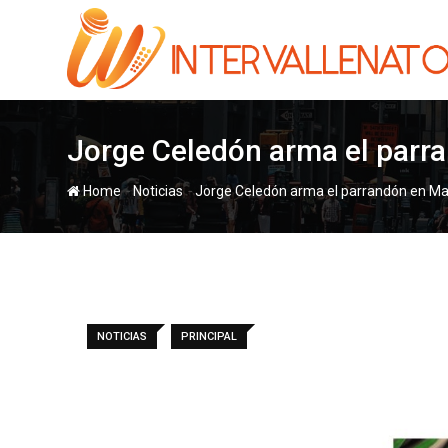
Skip
to
content
Jorge Celedón arma el parra
-
-
Home
Noticias
Jorge Celedón arma el parrandón en Mal
NOTICIAS
PRINCIPAL