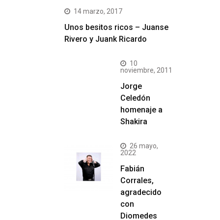
14 marzo, 2017
Unos besitos ricos – Juanse
Rivero y Juank Ricardo
10
noviembre, 2011
Jorge
Celedón
homenaje a
Shakira
26 mayo,
2022
Fabián
Corrales,
agradecido
con
Diomedes