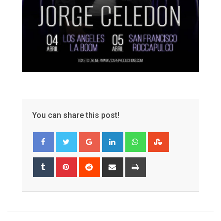
You can share this post!
Google+
LinkedIn
Whatsapp
StumbleUpon
Tumblr
Pinterest
Reddit
Share
Print
via
Email