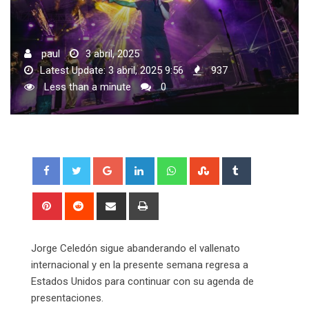
paul
3 abril, 2025
Latest Update: 3 abril, 2025 9:56
937
Less than a minute
0
Google+
LinkedIn
Whatsapp
StumbleUpon
Tumblr
Pinterest
Reddit
Share
Print
via
Email
Jorge Celedón sigue abanderando el vallenato
internacional y en la presente semana regresa a
Estados Unidos para continuar con su agenda de
presentaciones.