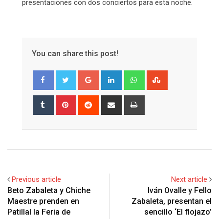
presentaciones con dos conciertos para esta noche.
You can share this post!
Google+
LinkedIn
Whatsapp
StumbleUpon
Tumblr
Pinterest
Reddit
Share
Print
via
Email
Previous article
Next article
Beto Zabaleta y Chiche
Iván Ovalle y Fello
Maestre prenden en
Zabaleta, presentan el
Patillal la Feria de
sencillo ‘El flojazo’