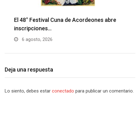
Barranquilla realizará el concierto ‘Capital
H
de la Patria…
l
6 agosto, 2026
Deja una respuesta
Lo siento, debes estar
conectado
para publicar un comentario.