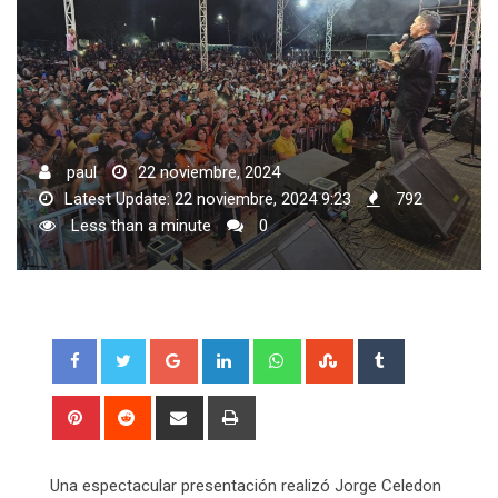
paul
22 noviembre, 2024
Latest Update: 22 noviembre, 2024 9:23
792
Less than a minute
0
Google+
LinkedIn
Whatsapp
StumbleUpon
Tumblr
Pinterest
Reddit
Share
Print
via
Email
Una espectacular presentación realizó Jorge Celedon