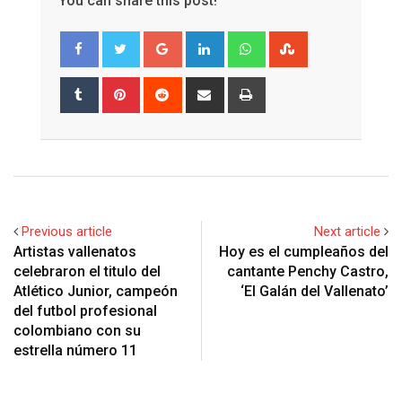
You can share this post!
Google+
LinkedIn
Whatsapp
StumbleUpon
Tumblr
Pinterest
Reddit
Share
Print
via
Email
Previous article
Next article
Artistas vallenatos
Hoy es el cumpleaños del
celebraron el titulo del
cantante Penchy Castro,
Atlético Junior, campeón
‘El Galán del Vallenato’
del futbol profesional
colombiano con su
estrella número 11