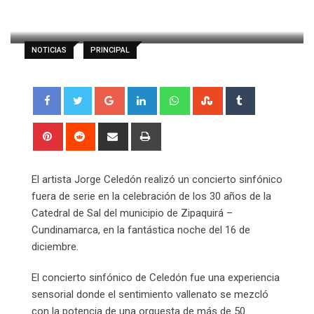
Less than a minute
0
NOTICIAS
PRINCIPAL
Google+
LinkedIn
Whatsapp
StumbleUpon
Tumblr
Pinterest
Reddit
Share
Print
via
Email
El artista Jorge Celedón realizó un concierto sinfónico
fuera de serie en la celebración de los 30 años de la
Catedral de Sal del municipio de Zipaquirá –
Cundinamarca, en la fantástica noche del 16 de
diciembre.
El concierto sinfónico de Celedón fue una experiencia
sensorial donde el sentimiento vallenato se mezcló
con la potencia de una orquesta de más de 50