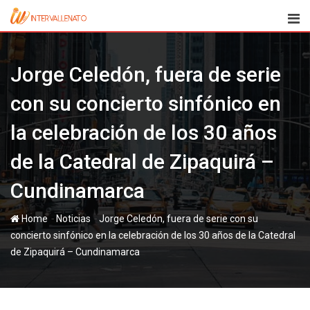
Skip
to
content
Jorge Celedón, fuera de serie
con su concierto sinfónico en
la celebración de los 30 años
de la Catedral de Zipaquirá –
Cundinamarca
-
-
Home
Noticias
Jorge Celedón, fuera de serie con su
concierto sinfónico en la celebración de los 30 años de la Catedral
de Zipaquirá – Cundinamarca
paul
17 diciembre, 2025
Latest Update: 17 diciembre, 2025 12:23
494