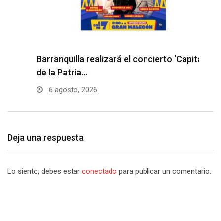
Barranquilla realizará el concierto ‘Capital
H
de la Patria…
l
6 agosto, 2026
Deja una respuesta
Lo siento, debes estar
conectado
para publicar un comentario.