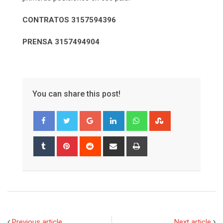
CONTRATOS 3157594396
PRENSA 3157494904
You can share this post!
Google+
LinkedIn
Whatsapp
StumbleUpon
Tumblr
Pinterest
Reddit
Share
Print
via
Email
Previous article
Next article