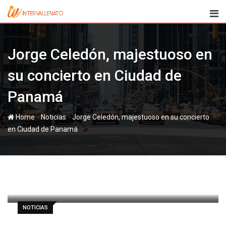
Skip
to
content
Jorge Celedón, majestuoso en
su concierto en Ciudad de
Panamá
-
-
Home
Noticias
Jorge Celedón, majestuoso en su concierto
en Ciudad de Panamá
paul
4 junio, 2012
Latest Update: 4 junio, 2012 18:09
387
1 minute read
0
NOTICIAS