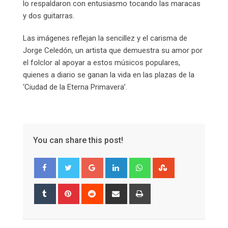
lo respaldaron con entusiasmo tocando las maracas
y dos guitarras.
Las imágenes reflejan la sencillez y el carisma de
Jorge Celedón, un artista que demuestra su amor por
el folclor al apoyar a estos músicos populares,
quienes a diario se ganan la vida en las plazas de la
‘Ciudad de la Eterna Primavera’.
You can share this post!
Google+
LinkedIn
Whatsapp
StumbleUpon
Tumblr
Pinterest
Reddit
Share
Print
via
Email