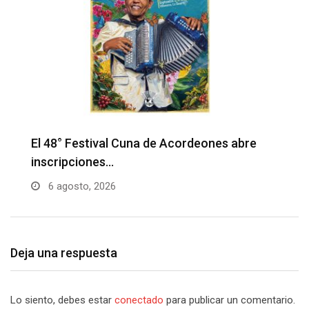
Barranquilla realizará el concierto ‘Capital
H
de la Patria…
l
6 agosto, 2026
Deja una respuesta
Lo siento, debes estar
conectado
para publicar un comentario.